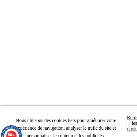
Refu
Nous utilisons des cookies tiers pour améliorer votre
les
expérience de navigation, analyser le trafic du site et
cook
9.6
personnaliser le contenu et les publicités.
/10