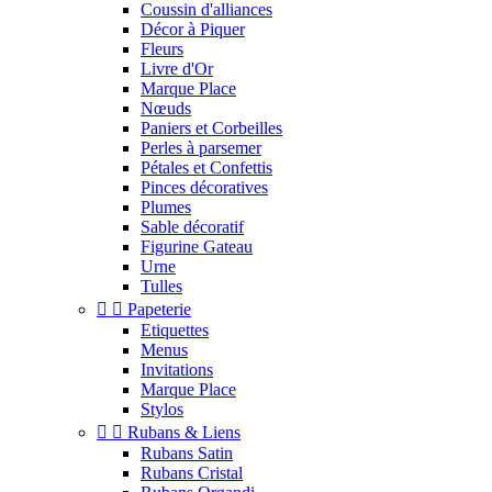
Coussin d'alliances
Décor à Piquer
Fleurs
Livre d'Or
Marque Place
Nœuds
Paniers et Corbeilles
Perles à parsemer
Pétales et Confettis
Pinces décoratives
Plumes
Sable décoratif
Figurine Gateau
Urne
Tulles


Papeterie
Etiquettes
Menus
Invitations
Marque Place
Stylos


Rubans & Liens
Rubans Satin
Rubans Cristal