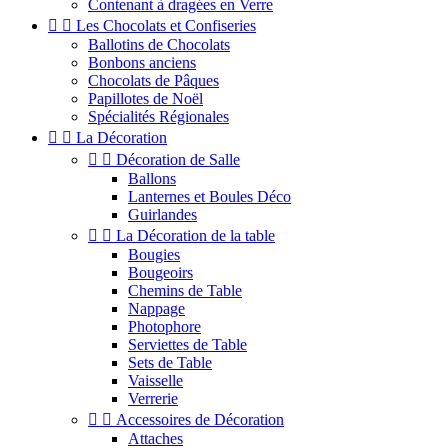
Contenant à dragées en Verre


Les Chocolats et Confiseries
Ballotins de Chocolats
Bonbons anciens
Chocolats de Pâques
Papillotes de Noël
Spécialités Régionales


La Décoration


Décoration de Salle
Ballons
Lanternes et Boules Déco
Guirlandes


La Décoration de la table
Bougies
Bougeoirs
Chemins de Table
Nappage
Photophore
Serviettes de Table
Sets de Table
Vaisselle
Verrerie


Accessoires de Décoration
Attaches