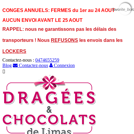
favorite_bor
favorite_bor
favorite_bor
CONGES ANNUELS:
FERMES du 1er au 24 AOUT
AUCUN ENVOI AVANT LE 25 AOUT
RAPPEL: nous ne garantissons pas les délais des
transporteurs ! Nous
REFUSONS
les envois dans les
LOCKERS
Contactez-nous :
0474655259
Blog
Contactez-nous
Connexion
