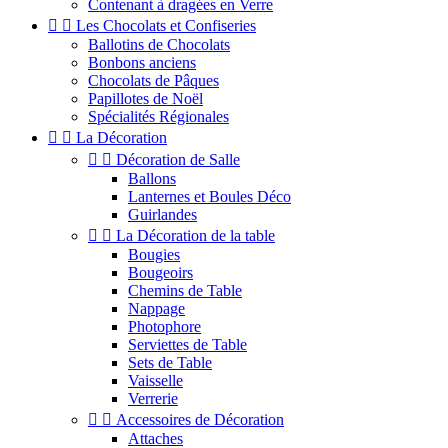
Contenant à dragées en Verre


Les Chocolats et Confiseries
Ballotins de Chocolats
Bonbons anciens
Chocolats de Pâques
Papillotes de Noël
Spécialités Régionales


La Décoration


Décoration de Salle
Ballons
Lanternes et Boules Déco
Guirlandes


La Décoration de la table
Bougies
Bougeoirs
Chemins de Table
Nappage
Photophore
Serviettes de Table
Sets de Table
Vaisselle
Verrerie


Accessoires de Décoration
Attaches