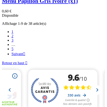
Menu Papillon Gris Ivoire (x1)
0,60 €
Disponible
Affichage 1-9 de 38 article(s)
1
2
3
…
5
Suivant

Retour en haut
