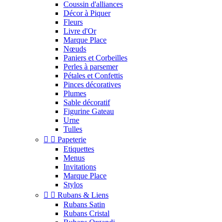
Coussin d'alliances
Décor à Piquer
Fleurs
Livre d'Or
Marque Place
Nœuds
Paniers et Corbeilles
Perles à parsemer
Pétales et Confettis
Pinces décoratives
Plumes
Sable décoratif
Figurine Gateau
Urne
Tulles


Papeterie
Etiquettes
Menus
Invitations
Marque Place
Stylos


Rubans & Liens
Rubans Satin
Rubans Cristal