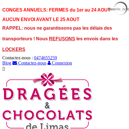
favorite_bor
favorite_bor
favorite_bor
favorite_bor
favorite_bor
favorite_bor
favorite_bor
favorite_bor
favorite_bor
CONGES ANNUELS:
FERMES du 1er au 24 AOUT
AUCUN ENVOI AVANT LE 25 AOUT
RAPPEL: nous ne garantissons pas les délais des
transporteurs ! Nous
REFUSONS
les envois dans les
LOCKERS
Contactez-nous :
0474655259
Blog
Contactez-nous
Connexion
