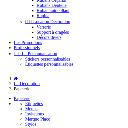
Rubans Organdi
Rubans Dentelle
Ruban autocollant
Raphia


Location Décoration
Verrerie
Support à dragées
Décors divers
Les Promotions
Professionnels


La Personnalisation
Stickers personnalisables
Étiquettes personnalisables
La Décoration
Papeterie
Papeterie
Etiquettes
Menus
Invitations
Marque Place
Stylos