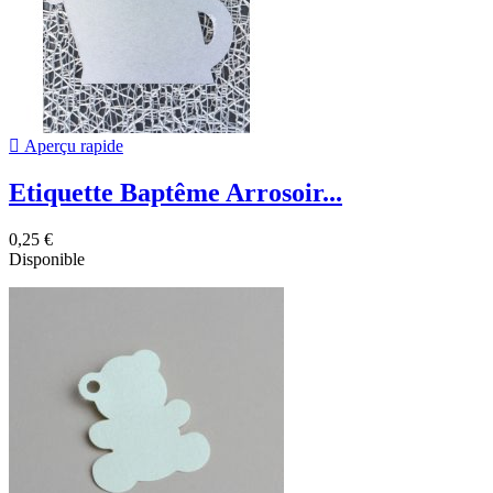

Aperçu rapide
Etiquette Baptême Arrosoir...
0,25 €
Disponible