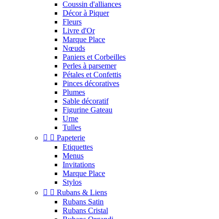
Coussin d'alliances
Décor à Piquer
Fleurs
Livre d'Or
Marque Place
Nœuds
Paniers et Corbeilles
Perles à parsemer
Pétales et Confettis
Pinces décoratives
Plumes
Sable décoratif
Figurine Gateau
Urne
Tulles


Papeterie
Etiquettes
Menus
Invitations
Marque Place
Stylos


Rubans & Liens
Rubans Satin
Rubans Cristal