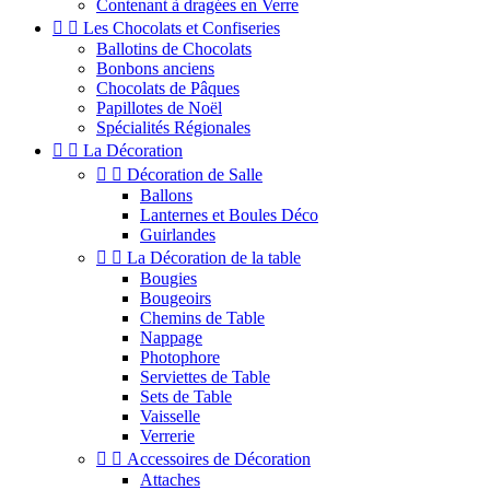
Contenant à dragées en Verre


Les Chocolats et Confiseries
Ballotins de Chocolats
Bonbons anciens
Chocolats de Pâques
Papillotes de Noël
Spécialités Régionales


La Décoration


Décoration de Salle
Ballons
Lanternes et Boules Déco
Guirlandes


La Décoration de la table
Bougies
Bougeoirs
Chemins de Table
Nappage
Photophore
Serviettes de Table
Sets de Table
Vaisselle
Verrerie


Accessoires de Décoration
Attaches