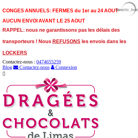
favorite_bor
favorite_bor
favorite_bor
favorite_bor
CONGES ANNUELS:
FERMES du 1er au 24 AOUT
AUCUN ENVOI AVANT LE 25 AOUT
RAPPEL: nous ne garantissons pas les délais des
transporteurs ! Nous
REFUSONS
les envois dans les
LOCKERS
Contactez-nous :
0474655259
Blog
Contactez-nous
Connexion
