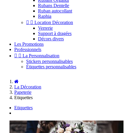
Rubans Organdi
Rubans Dentelle
Ruban autocollant
Raphia


Location Décoration
Verrerie
Support à dragées
Décors divers
Les Promotions
Professionnels


La Personnalisation
Stickers personnalisables
Étiquettes personnalisables
La Décoration
Papeterie
Etiquettes
Etiquettes