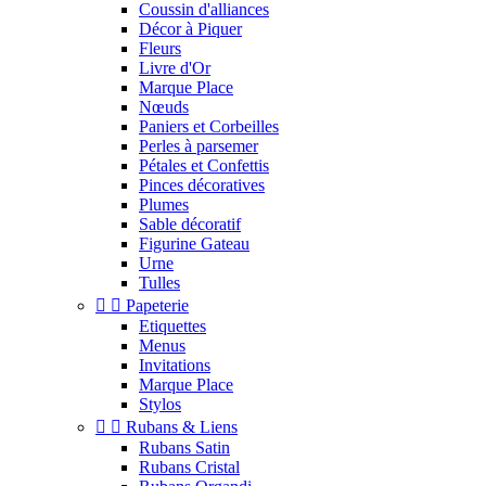
Coussin d'alliances
Décor à Piquer
Fleurs
Livre d'Or
Marque Place
Nœuds
Paniers et Corbeilles
Perles à parsemer
Pétales et Confettis
Pinces décoratives
Plumes
Sable décoratif
Figurine Gateau
Urne
Tulles


Papeterie
Etiquettes
Menus
Invitations
Marque Place
Stylos


Rubans & Liens
Rubans Satin
Rubans Cristal