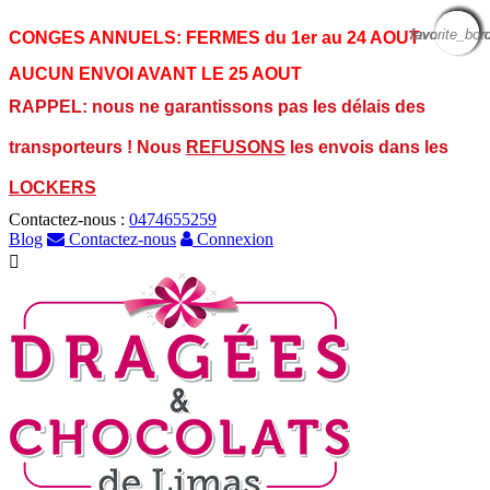
favorite_bor
favorite_bor
favorite_bor
favorite_bor
favorite_bor
favorite_bor
favorite_bor
favorite_bor
favorite_bor
CONGES ANNUELS:
FERMES du 1er au 24 AOUT
AUCUN ENVOI AVANT LE 25 AOUT
RAPPEL: nous ne garantissons pas les délais des
transporteurs ! Nous
REFUSONS
les envois dans les
LOCKERS
Contactez-nous :
0474655259
Blog
Contactez-nous
Connexion
