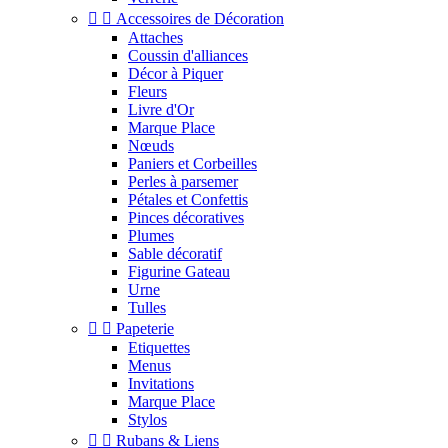


Accessoires de Décoration
Attaches
Coussin d'alliances
Décor à Piquer
Fleurs
Livre d'Or
Marque Place
Nœuds
Paniers et Corbeilles
Perles à parsemer
Pétales et Confettis
Pinces décoratives
Plumes
Sable décoratif
Figurine Gateau
Urne
Tulles


Papeterie
Etiquettes
Menus
Invitations
Marque Place
Stylos


Rubans & Liens