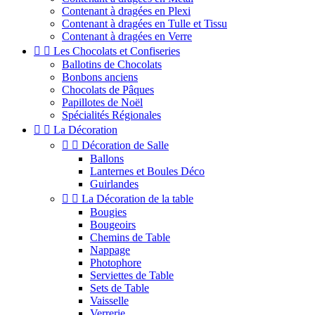
Contenant à dragées en Plexi
Contenant à dragées en Tulle et Tissu
Contenant à dragées en Verre


Les Chocolats et Confiseries
Ballotins de Chocolats
Bonbons anciens
Chocolats de Pâques
Papillotes de Noël
Spécialités Régionales


La Décoration


Décoration de Salle
Ballons
Lanternes et Boules Déco
Guirlandes


La Décoration de la table
Bougies
Bougeoirs
Chemins de Table
Nappage
Photophore
Serviettes de Table
Sets de Table
Vaisselle
Verrerie