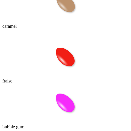
caramel
fraise
bubble gum