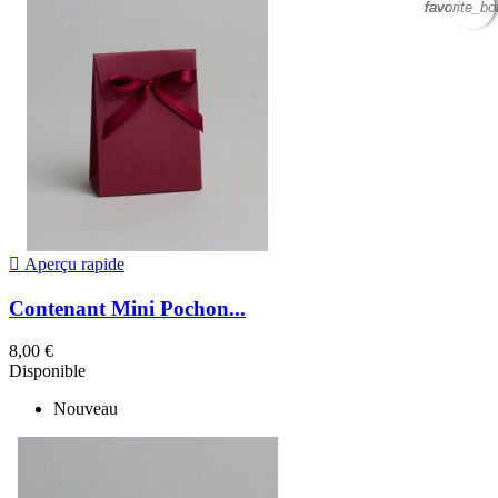
favorite_bo
favorite_bo
favorite_bo
favorite_bo

Aperçu rapide
Contenant Mini Pochon...
8,00 €
Disponible
Nouveau