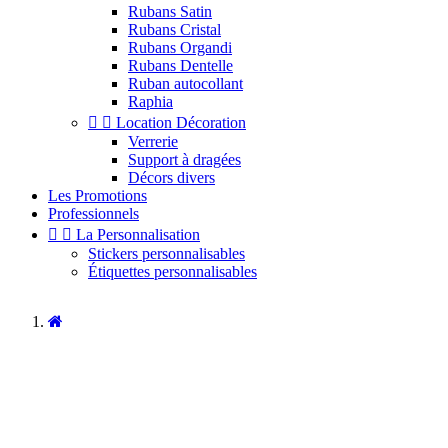
Rubans Satin
Rubans Cristal
Rubans Organdi
Rubans Dentelle
Ruban autocollant
Raphia


Location Décoration
Verrerie
Support à dragées
Décors divers
Les Promotions
Professionnels


La Personnalisation
Stickers personnalisables
Étiquettes personnalisables