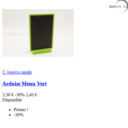
favorite_bo
favorite_bo
favorite_bo
favorite_bo
favorite_bo
favorite_bo
favorite_bo
favorite_bo

Aperçu rapide
Ardoise Menu Vert
3,50 €
-30%
2,45 €
Disponible
Promo !
-30%