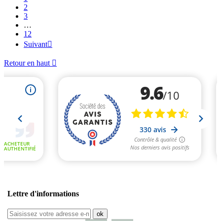
2
3
…
12
Suivant

Retour en haut

Lettre d'informations
ok