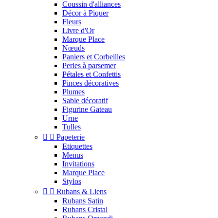
Coussin d'alliances
Décor à Piquer
Fleurs
Livre d'Or
Marque Place
Nœuds
Paniers et Corbeilles
Perles à parsemer
Pétales et Confettis
Pinces décoratives
Plumes
Sable décoratif
Figurine Gateau
Urne
Tulles


Papeterie
Etiquettes
Menus
Invitations
Marque Place
Stylos


Rubans & Liens
Rubans Satin
Rubans Cristal