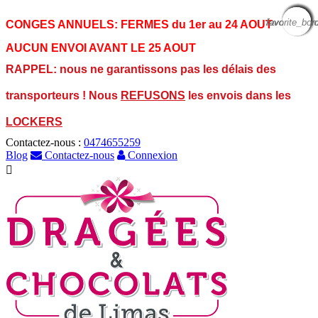
favorite_bor
favorite_bor
favorite_bor
favorite_bor
favorite_bor
favorite_bor
favorite_bor
favorite_bor
favorite_bor
CONGES ANNUELS:
FERMES du 1er au 24 AOUT
AUCUN ENVOI AVANT LE 25 AOUT
RAPPEL: nous ne garantissons pas les délais des
transporteurs ! Nous
REFUSONS
les envois dans les
LOCKERS
Contactez-nous :
0474655259
Blog
Contactez-nous
Connexion
