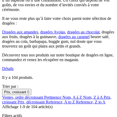
d’un baptême ou d’une communion. Un choix qui dépend de vos
goûts, de vos envies et du nombre d’invités conviés à votre
cérémonie.
Il ne vous reste plus qu’à faire votre choix parmi notre sélection de
dragées :
Dragées aux amandes
,
dragées Avolas
,
dragées au chocolat
, dragées
aux fruits, dragées à la guimauve,
dragées au caramel
beurre salé,
dragées au cola, barbapapa, buggle gum, nul doute que vous
trouverez un goût qui plaira aux petits et grands.
Découvrez tous nos produits sur notre boutique de dragées en ligne,
commandez et venez les récupérer en magasin.
Détails
Il y a 104 produits.
Trier par :
Prix, croissant

Ventes, ordre décroissant
Pertinence
Nom, A à Z
Nom, Z à A
Prix,
croissant
Prix, décroissant
Reference, A to Z
Reference, Z to A
Affichage 1-9 de 104 article(s)
Filtres actifs