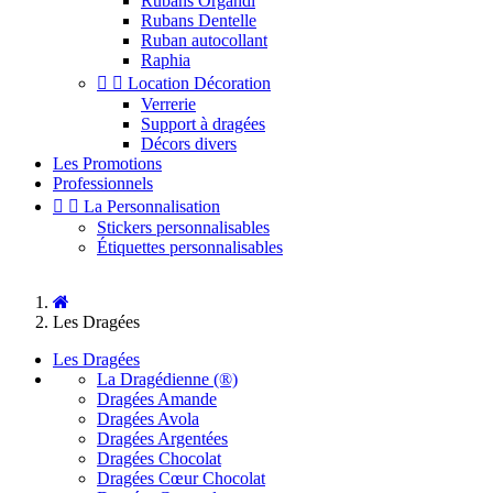
Rubans Organdi
Rubans Dentelle
Ruban autocollant
Raphia


Location Décoration
Verrerie
Support à dragées
Décors divers
Les Promotions
Professionnels


La Personnalisation
Stickers personnalisables
Étiquettes personnalisables
Les Dragées
Les Dragées
La Dragédienne (®)
Dragées Amande
Dragées Avola
Dragées Argentées
Dragées Chocolat
Dragées Cœur Chocolat