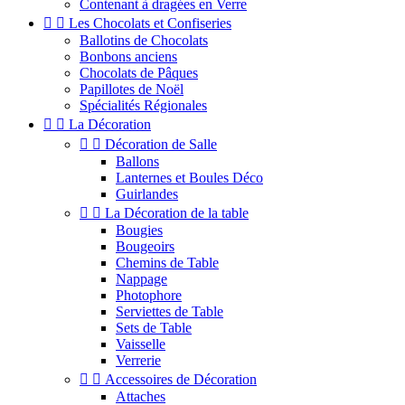
Contenant à dragées en Verre


Les Chocolats et Confiseries
Ballotins de Chocolats
Bonbons anciens
Chocolats de Pâques
Papillotes de Noël
Spécialités Régionales


La Décoration


Décoration de Salle
Ballons
Lanternes et Boules Déco
Guirlandes


La Décoration de la table
Bougies
Bougeoirs
Chemins de Table
Nappage
Photophore
Serviettes de Table
Sets de Table
Vaisselle
Verrerie


Accessoires de Décoration
Attaches