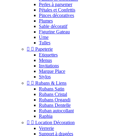
Perles à parsemer
Pétales et Confettis
Pinces décoratives
Plumes
Sable décoratif
Figurine Gateau
Urne
Tulles


Papeterie
Etiquettes
Menus
Invitations
Marque Place
Stylos


Rubans & Liens
Rubans Satin
Rubans Cristal
Rubans Organdi
Rubans Dentelle
Ruban autocollant
Raphia


Location Décoration
Verrerie
Support à dragées