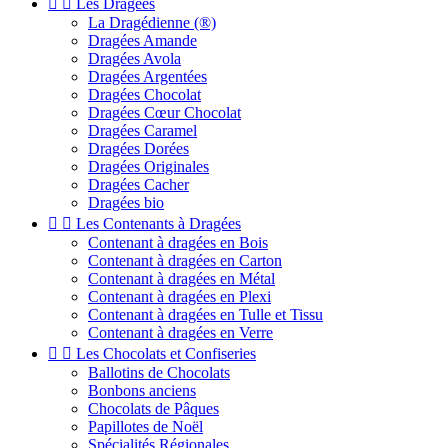


Les Dragées
La Dragédienne (®)
Dragées Amande
Dragées Avola
Dragées Argentées
Dragées Chocolat
Dragées Cœur Chocolat
Dragées Caramel
Dragées Dorées
Dragées Originales
Dragées Cacher
Dragées bio


Les Contenants à Dragées
Contenant à dragées en Bois
Contenant à dragées en Carton
Contenant à dragées en Métal
Contenant à dragées en Plexi
Contenant à dragées en Tulle et Tissu
Contenant à dragées en Verre


Les Chocolats et Confiseries
Ballotins de Chocolats
Bonbons anciens
Chocolats de Pâques
Papillotes de Noël
Spécialités Régionales