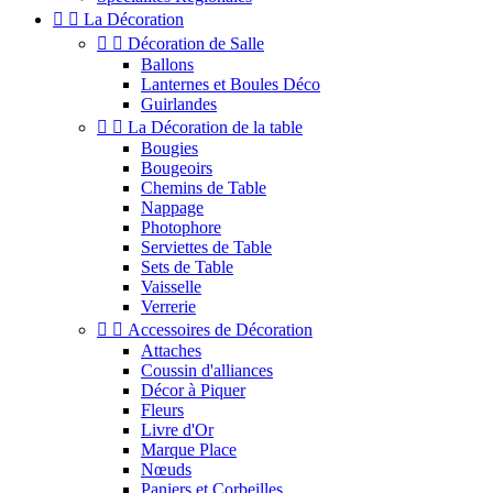


La Décoration


Décoration de Salle
Ballons
Lanternes et Boules Déco
Guirlandes


La Décoration de la table
Bougies
Bougeoirs
Chemins de Table
Nappage
Photophore
Serviettes de Table
Sets de Table
Vaisselle
Verrerie


Accessoires de Décoration
Attaches
Coussin d'alliances
Décor à Piquer
Fleurs
Livre d'Or
Marque Place
Nœuds
Paniers et Corbeilles