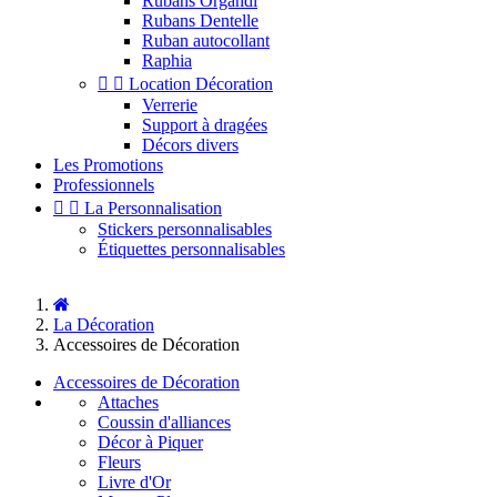
Rubans Organdi
Rubans Dentelle
Ruban autocollant
Raphia


Location Décoration
Verrerie
Support à dragées
Décors divers
Les Promotions
Professionnels


La Personnalisation
Stickers personnalisables
Étiquettes personnalisables
La Décoration
Accessoires de Décoration
Accessoires de Décoration
Attaches
Coussin d'alliances
Décor à Piquer
Fleurs
Livre d'Or