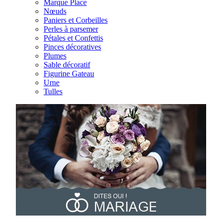
Marque Place
Nœuds
Paniers et Corbeilles
Perles à parsemer
Pétales et Confettis
Pinces décoratives
Plumes
Sable décoratif
Figurine Gateau
Urne
Tulles