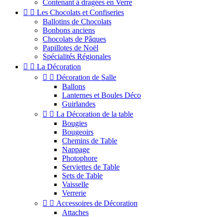
Contenant à dragées en Verre


Les Chocolats et Confiseries
Ballotins de Chocolats
Bonbons anciens
Chocolats de Pâques
Papillotes de Noël
Spécialités Régionales


La Décoration


Décoration de Salle
Ballons
Lanternes et Boules Déco
Guirlandes


La Décoration de la table
Bougies
Bougeoirs
Chemins de Table
Nappage
Photophore
Serviettes de Table
Sets de Table
Vaisselle
Verrerie


Accessoires de Décoration
Attaches