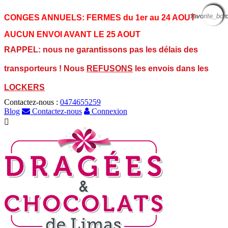
favorite_bor
favorite_bor
favorite_bor
favorite_bor
favorite_bor
favorite_bor
favorite_bor
favorite_bor
favorite_bor
CONGES ANNUELS:
FERMES du 1er au 24 AOUT
AUCUN ENVOI AVANT LE 25 AOUT
RAPPEL: nous ne garantissons pas les délais des
transporteurs ! Nous
REFUSONS
les envois dans les
LOCKERS
Contactez-nous :
0474655259
Blog
Contactez-nous
Connexion
