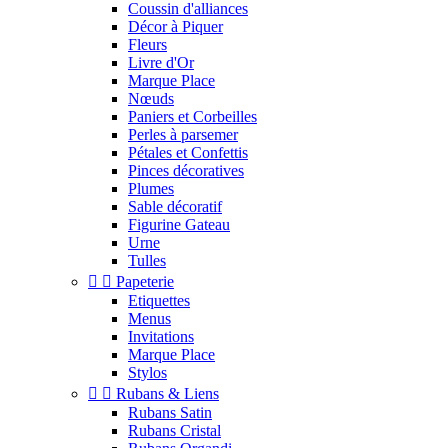
Coussin d'alliances
Décor à Piquer
Fleurs
Livre d'Or
Marque Place
Nœuds
Paniers et Corbeilles
Perles à parsemer
Pétales et Confettis
Pinces décoratives
Plumes
Sable décoratif
Figurine Gateau
Urne
Tulles


Papeterie
Etiquettes
Menus
Invitations
Marque Place
Stylos


Rubans & Liens
Rubans Satin
Rubans Cristal