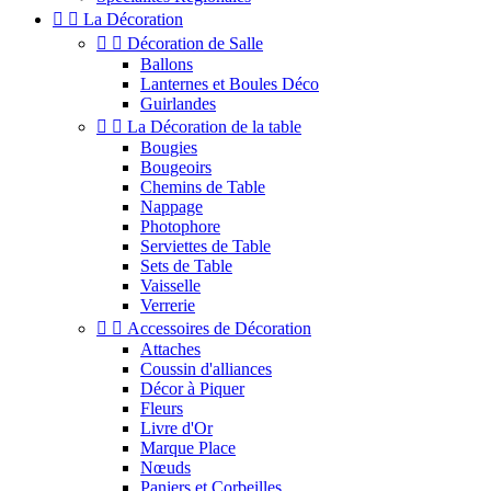


La Décoration


Décoration de Salle
Ballons
Lanternes et Boules Déco
Guirlandes


La Décoration de la table
Bougies
Bougeoirs
Chemins de Table
Nappage
Photophore
Serviettes de Table
Sets de Table
Vaisselle
Verrerie


Accessoires de Décoration
Attaches
Coussin d'alliances
Décor à Piquer
Fleurs
Livre d'Or
Marque Place
Nœuds
Paniers et Corbeilles