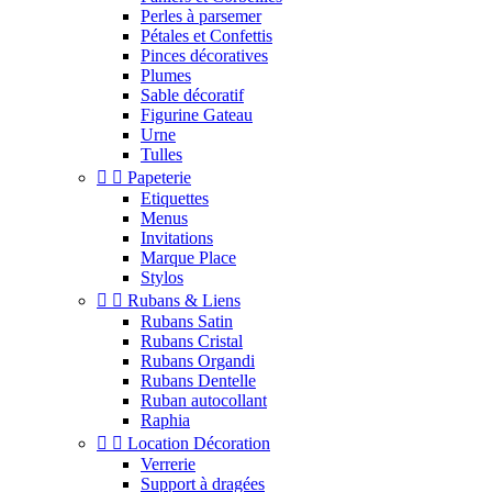
Perles à parsemer
Pétales et Confettis
Pinces décoratives
Plumes
Sable décoratif
Figurine Gateau
Urne
Tulles


Papeterie
Etiquettes
Menus
Invitations
Marque Place
Stylos


Rubans & Liens
Rubans Satin
Rubans Cristal
Rubans Organdi
Rubans Dentelle
Ruban autocollant
Raphia


Location Décoration
Verrerie
Support à dragées