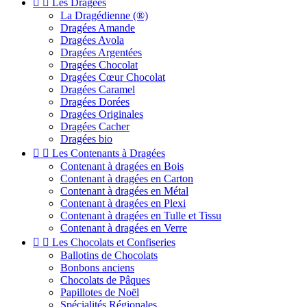


Les Dragées
La Dragédienne (®)
Dragées Amande
Dragées Avola
Dragées Argentées
Dragées Chocolat
Dragées Cœur Chocolat
Dragées Caramel
Dragées Dorées
Dragées Originales
Dragées Cacher
Dragées bio


Les Contenants à Dragées
Contenant à dragées en Bois
Contenant à dragées en Carton
Contenant à dragées en Métal
Contenant à dragées en Plexi
Contenant à dragées en Tulle et Tissu
Contenant à dragées en Verre


Les Chocolats et Confiseries
Ballotins de Chocolats
Bonbons anciens
Chocolats de Pâques
Papillotes de Noël
Spécialités Régionales