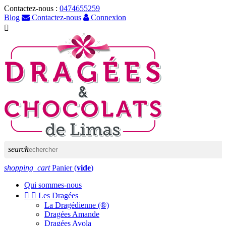
Contactez-nous :
0474655259
Blog
Contactez-nous
Connexion

search
shopping_cart
Panier
(
vide
)
Qui sommes-nous


Les Dragées
La Dragédienne (®)
Dragées Amande
Dragées Avola