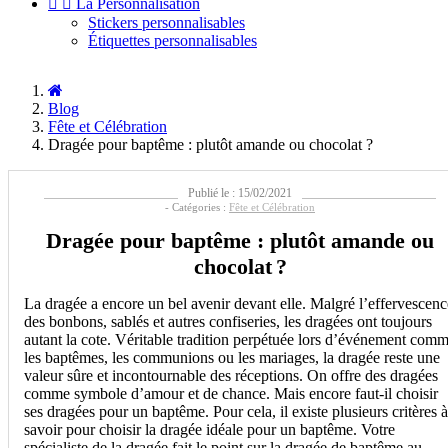


La Personnalisation
Stickers personnalisables
Étiquettes personnalisables
Blog
Fête et Célébration
Dragée pour baptême : plutôt amande ou chocolat ?
Publié le : 15/02/2021
- Catégories :
Fête et Célébration
Dragée pour baptême : plutôt amande ou
chocolat ?
La dragée a encore un bel avenir devant elle. Malgré l’effervescenc
des bonbons, sablés et autres confiseries, les dragées ont toujours
autant la cote. Véritable tradition perpétuée lors d’événement com
les baptêmes, les communions ou les mariages, la dragée reste une
valeur sûre et incontournable des réceptions. On offre des dragées
comme symbole d’amour et de chance. Mais encore faut-il choisir
ses dragées pour un baptême. Pour cela, il existe plusieurs critères à
savoir pour choisir la dragée idéale pour un baptême. Votre
spécialiste de la dragée fait le point sur la dragée de baptême au