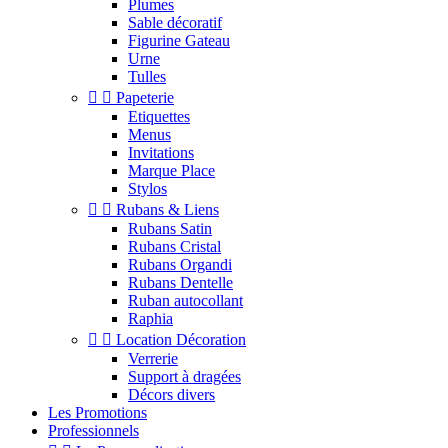
Plumes
Sable décoratif
Figurine Gateau
Urne
Tulles


Papeterie
Etiquettes
Menus
Invitations
Marque Place
Stylos


Rubans & Liens
Rubans Satin
Rubans Cristal
Rubans Organdi
Rubans Dentelle
Ruban autocollant
Raphia


Location Décoration
Verrerie
Support à dragées
Décors divers
Les Promotions
Professionnels