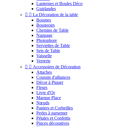
Lanternes et Boules Déco
Guirlandes


La Décoration de la table
Bougies
Bougeoirs
Chemins de Table
Nappage
Photophore
Serviettes de Table
Sets de Table
Vaisselle
Verrerie


Accessoires de Décoration
Attaches
Coussin d'alliances
Décor à Piquer
Fleurs
Livre d'Or
Marque Place
Nœuds
Paniers et Corbeilles
Perles à parsemer
Pétales et Confettis
Pinces décoratives