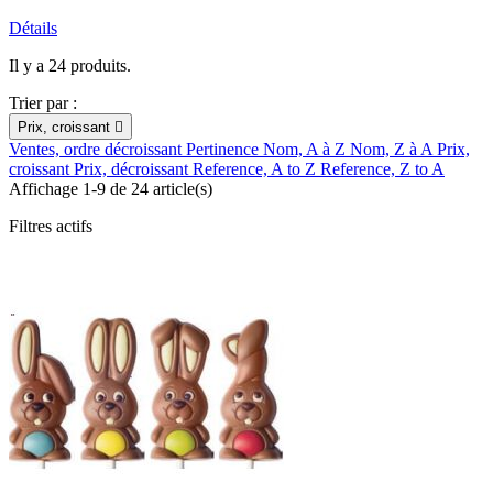
Détails
Il y a 24 produits.
Trier par :
Prix, croissant

Ventes, ordre décroissant
Pertinence
Nom, A à Z
Nom, Z à A
Prix,
croissant
Prix, décroissant
Reference, A to Z
Reference, Z to A
Affichage 1-9 de 24 article(s)
Filtres actifs