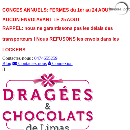
favorite_bor
favorite_bor
favorite_bor
favorite_bor
favorite_bor
favorite_bor
favorite_bor
favorite_bor
favorite_bor
CONGES ANNUELS:
FERMES du 1er au 24 AOUT
AUCUN ENVOI AVANT LE 25 AOUT
RAPPEL: nous ne garantissons pas les délais des
transporteurs ! Nous
REFUSONS
les envois dans les
LOCKERS
Contactez-nous :
0474655259
Blog
Contactez-nous
Connexion
