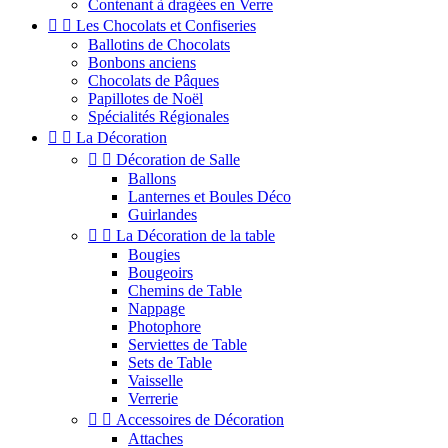
Contenant à dragées en Verre


Les Chocolats et Confiseries
Ballotins de Chocolats
Bonbons anciens
Chocolats de Pâques
Papillotes de Noël
Spécialités Régionales


La Décoration


Décoration de Salle
Ballons
Lanternes et Boules Déco
Guirlandes


La Décoration de la table
Bougies
Bougeoirs
Chemins de Table
Nappage
Photophore
Serviettes de Table
Sets de Table
Vaisselle
Verrerie


Accessoires de Décoration
Attaches