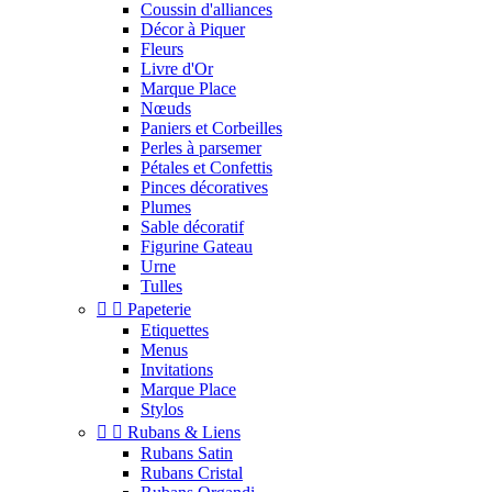
Coussin d'alliances
Décor à Piquer
Fleurs
Livre d'Or
Marque Place
Nœuds
Paniers et Corbeilles
Perles à parsemer
Pétales et Confettis
Pinces décoratives
Plumes
Sable décoratif
Figurine Gateau
Urne
Tulles


Papeterie
Etiquettes
Menus
Invitations
Marque Place
Stylos


Rubans & Liens
Rubans Satin
Rubans Cristal