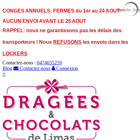
favorite_bor
favorite_bor
favorite_bor
favorite_bor
favorite_bor
favorite_bor
favorite_bor
favorite_bor
favorite_bor
CONGES ANNUELS:
FERMES du 1er au 24 AOUT
AUCUN ENVOI AVANT LE 25 AOUT
RAPPEL: nous ne garantissons pas les délais des
transporteurs ! Nous
REFUSONS
les envois dans les
LOCKERS
Contactez-nous :
0474655259
Blog
Contactez-nous
Connexion
