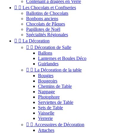
Contenant à dragées en Verre


Les Chocolats et Confiseries
Ballotins de Chocolats
Bonbons anciens
Chocolats de Pâques
Papillotes de Noël
Spécialités Régionales


La Décoration


Décoration de Salle
Ballons
Lanternes et Boules Déco
Guirlandes


La Décoration de la table
Bougies
Bougeoirs
Chemins de Table
Nappage
Photophore
Serviettes de Table
Sets de Table
Vaisselle
Verrerie


Accessoires de Décoration
Attaches