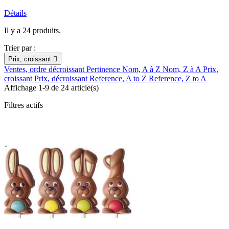
Détails
Il y a 24 produits.
Trier par :
Prix, croissant

Ventes, ordre décroissant
Pertinence
Nom, A à Z
Nom, Z à A
Prix,
croissant
Prix, décroissant
Reference, A to Z
Reference, Z to A
Affichage 1-9 de 24 article(s)
Filtres actifs