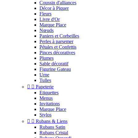
Coussin d'alliances
Décor à Piquer
Fleurs
Livre d'Or
Marque Place
Nœuds
Paniers et Corbeilles
Perles à parsemer
Pétales et Confettis
Pinces décoratives
Plumes
Sable décoratif
Figurine Gateau
Urne
Tulles


Papeterie
Etiquettes
Menus
Invitations
Marque Place
Stylos


Rubans & Liens
Rubans Satin
Rubans Cristal