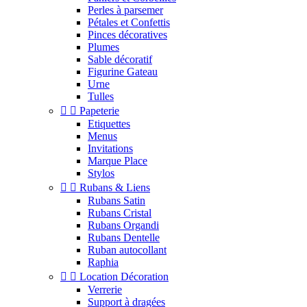
Perles à parsemer
Pétales et Confettis
Pinces décoratives
Plumes
Sable décoratif
Figurine Gateau
Urne
Tulles


Papeterie
Etiquettes
Menus
Invitations
Marque Place
Stylos


Rubans & Liens
Rubans Satin
Rubans Cristal
Rubans Organdi
Rubans Dentelle
Ruban autocollant
Raphia


Location Décoration
Verrerie
Support à dragées