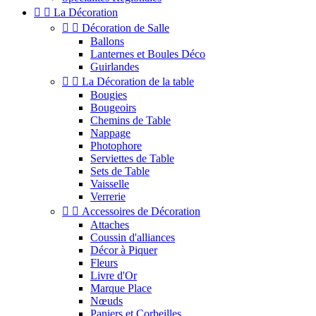


La Décoration


Décoration de Salle
Ballons
Lanternes et Boules Déco
Guirlandes


La Décoration de la table
Bougies
Bougeoirs
Chemins de Table
Nappage
Photophore
Serviettes de Table
Sets de Table
Vaisselle
Verrerie


Accessoires de Décoration
Attaches
Coussin d'alliances
Décor à Piquer
Fleurs
Livre d'Or
Marque Place
Nœuds
Paniers et Corbeilles