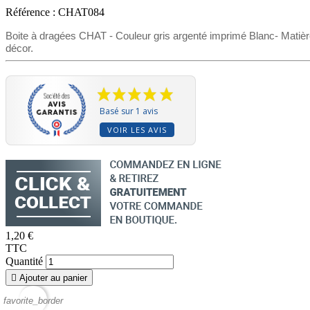
Référence :
CHAT084
Boite à dragées CHAT - Couleur gris argenté imprimé Blanc- Matière:
décor.
Basé sur 1 avis
VOIR LES AVIS
1,20 €
TTC
Quantité

Ajouter au panier
favorite_border