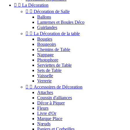


La Décoration


Décoration de Salle
Ballons
Lanternes et Boules Déco
Guirlandes


La Décoration de la table
Bougies
Bougeoirs
Chemins de Table
Nappage
Photophore
Serviettes de Table
Sets de Table
Vaisselle
Verrerie


Accessoires de Décoration
Attaches
Coussin d'alliances
Décor à Piquer
Fleurs
Livre d'Or
Marque Place
Nœuds
Paniers et Corbeilles