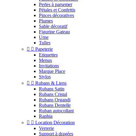
Perles à parsemer
Pétales et Confettis
Pinces décoratives
Plumes
Sable décoratif
Figurine Gateau
Urne
Tulles


Papeterie
Etiquettes
Menus
Invitations
Marque Place
Stylos


Rubans & Liens
Rubans Satin
Rubans Cristal
Rubans Organdi
Rubans Dentelle
Ruban autocollant
Raphia


Location Décoration
Verrerie
Support à dragées