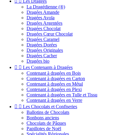


Les Dragées
La Dragédienne (®)
Dragées Amande
Dragées Avola
Dragées Argentées
Dragées Chocolat
Dragées Cœur Chocolat
Dragées Caramel
Dragées Dorées
Dragées Originales
Dragées Cacher
Dragées bio


Les Contenants à Dragées
Contenant à dragées en Bois
Contenant à dragées en Carton
Contenant à dragées en Métal
Contenant à dragées en Plexi
Contenant à dragées en Tulle et Tissu
Contenant à dragées en Verre


Les Chocolats et Confiseries
Ballotins de Chocolats
Bonbons anciens
Chocolats de Pâques
Papillotes de Noël
Spécialités Régionales