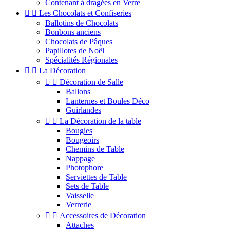
Contenant à dragées en Verre


Les Chocolats et Confiseries
Ballotins de Chocolats
Bonbons anciens
Chocolats de Pâques
Papillotes de Noël
Spécialités Régionales


La Décoration


Décoration de Salle
Ballons
Lanternes et Boules Déco
Guirlandes


La Décoration de la table
Bougies
Bougeoirs
Chemins de Table
Nappage
Photophore
Serviettes de Table
Sets de Table
Vaisselle
Verrerie


Accessoires de Décoration
Attaches