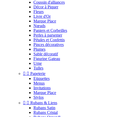
Coussin d'alliances
Décor à Piquer
Fleurs
Livre d'Or
Marque Place
Nœuds
Paniers et Corbeilles
Perles à parsemer
Pétales et Confettis
Pinces décoratives
Plumes
Sable décoratif
Figurine Gateau
Urne
Tulles


Papeterie
Etiquettes
Menus
Invitations
Marque Place
Stylos


Rubans & Liens
Rubans Satin
Rubans Cristal