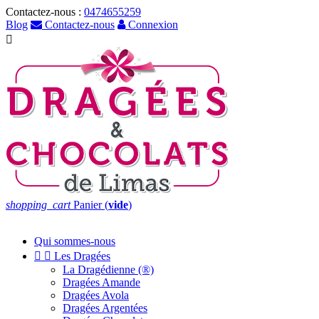
Contactez-nous :
0474655259
Blog
Contactez-nous
Connexion

shopping_cart
Panier
(
vide
)
Qui sommes-nous


Les Dragées
La Dragédienne (®)
Dragées Amande
Dragées Avola
Dragées Argentées