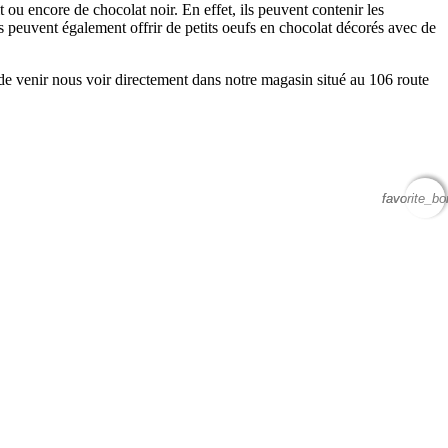
t ou encore de chocolat noir. En effet, ils peuvent contenir les
s peuvent également offrir de petits oeufs en chocolat décorés avec de
e venir nous voir directement dans notre magasin situé au 106 route
favorite_bo
favorite_bo