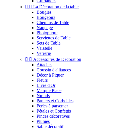
Guirlandes


La Décoration de la table
Bougies
Bougeoirs
Chemins de Table
Nappage
Photophore
Serviettes de Table
Sets de Table
Vaisselle
Verrerie


Accessoires de Décoration
Attaches
Coussin d'alliances
Décor à Piquer
Fleurs
Livre d'Or
Marque Place
Nœuds
Paniers et Corbeilles
Perles à parsemer
Pétales et Confettis
Pinces décoratives
Plumes
Sable décoratif