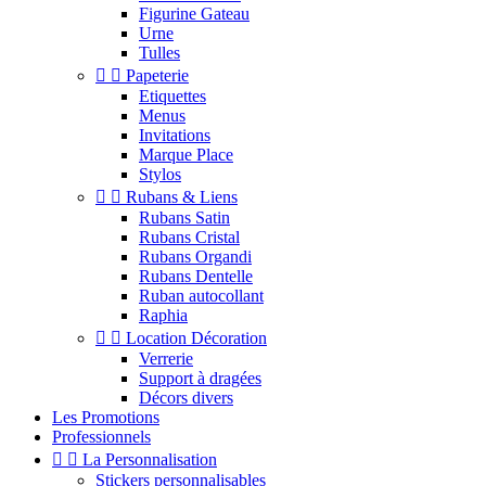
Figurine Gateau
Urne
Tulles


Papeterie
Etiquettes
Menus
Invitations
Marque Place
Stylos


Rubans & Liens
Rubans Satin
Rubans Cristal
Rubans Organdi
Rubans Dentelle
Ruban autocollant
Raphia


Location Décoration
Verrerie
Support à dragées
Décors divers
Les Promotions
Professionnels


La Personnalisation
Stickers personnalisables