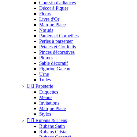
Coussin d'alliances
Décor à Piquer
Fleurs
Livre d'Or
Marque Place
Nœuds
Paniers et Corbeilles
Perles à parsemer
Pétales et Confettis
Pinces décoratives
Plumes
Sable décoratif
Figurine Gateau
Urne
Tulles


Papeterie
Etiquettes
Menus
Invitations
Marque Place
Stylos


Rubans & Liens
Rubans Satin
Rubans Cristal