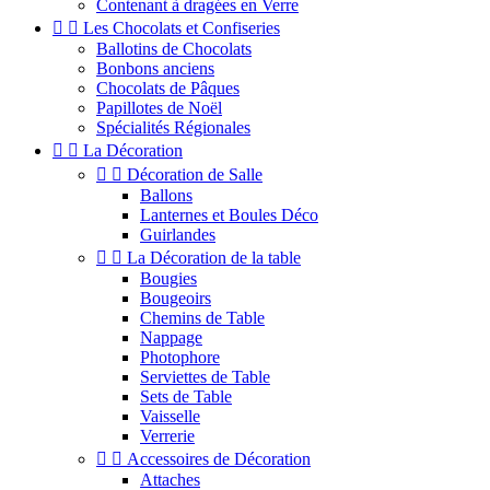
Contenant à dragées en Verre


Les Chocolats et Confiseries
Ballotins de Chocolats
Bonbons anciens
Chocolats de Pâques
Papillotes de Noël
Spécialités Régionales


La Décoration


Décoration de Salle
Ballons
Lanternes et Boules Déco
Guirlandes


La Décoration de la table
Bougies
Bougeoirs
Chemins de Table
Nappage
Photophore
Serviettes de Table
Sets de Table
Vaisselle
Verrerie


Accessoires de Décoration
Attaches