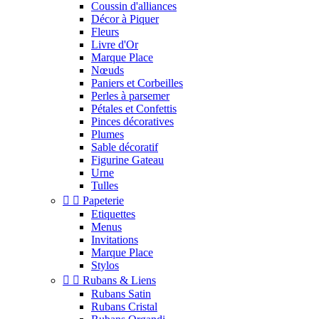
Coussin d'alliances
Décor à Piquer
Fleurs
Livre d'Or
Marque Place
Nœuds
Paniers et Corbeilles
Perles à parsemer
Pétales et Confettis
Pinces décoratives
Plumes
Sable décoratif
Figurine Gateau
Urne
Tulles


Papeterie
Etiquettes
Menus
Invitations
Marque Place
Stylos


Rubans & Liens
Rubans Satin
Rubans Cristal