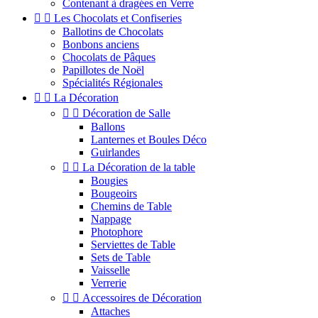
Contenant à dragées en Verre


Les Chocolats et Confiseries
Ballotins de Chocolats
Bonbons anciens
Chocolats de Pâques
Papillotes de Noël
Spécialités Régionales


La Décoration


Décoration de Salle
Ballons
Lanternes et Boules Déco
Guirlandes


La Décoration de la table
Bougies
Bougeoirs
Chemins de Table
Nappage
Photophore
Serviettes de Table
Sets de Table
Vaisselle
Verrerie


Accessoires de Décoration
Attaches