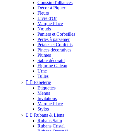
Coussin d'alliances
Décor à Piquer
Fleurs
Livre d'Or
Marque Place
Nœuds
Paniers et Corbeilles
Perles à parsemer
Pétales et Confettis
Pinces décoratives
Plumes
Sable décoratif
Figurine Gateau
Urne
Tulles


Papeterie
Etiquettes
Menus
Invitations
Marque Place
Stylos


Rubans & Liens
Rubans Satin
Rubans Cristal