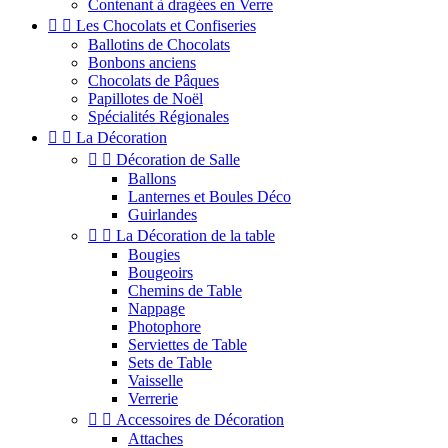
Contenant à dragées en Verre


Les Chocolats et Confiseries
Ballotins de Chocolats
Bonbons anciens
Chocolats de Pâques
Papillotes de Noël
Spécialités Régionales


La Décoration


Décoration de Salle
Ballons
Lanternes et Boules Déco
Guirlandes


La Décoration de la table
Bougies
Bougeoirs
Chemins de Table
Nappage
Photophore
Serviettes de Table
Sets de Table
Vaisselle
Verrerie


Accessoires de Décoration
Attaches