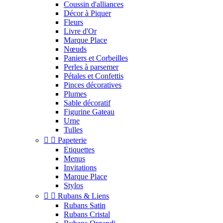
Coussin d'alliances
Décor à Piquer
Fleurs
Livre d'Or
Marque Place
Nœuds
Paniers et Corbeilles
Perles à parsemer
Pétales et Confettis
Pinces décoratives
Plumes
Sable décoratif
Figurine Gateau
Urne
Tulles


Papeterie
Etiquettes
Menus
Invitations
Marque Place
Stylos


Rubans & Liens
Rubans Satin
Rubans Cristal