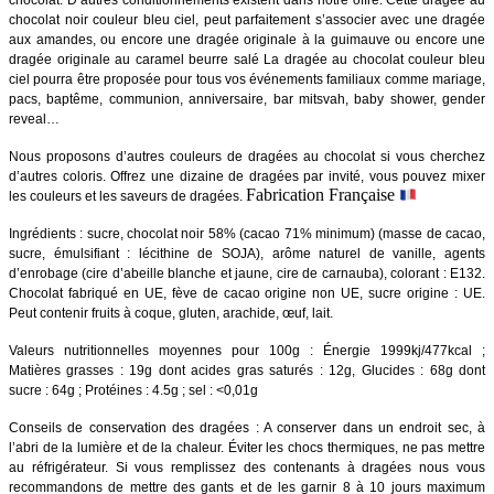
chocolat. D’autres conditionnements existent dans notre offre. Cette dragée au
chocolat noir couleur bleu ciel, peut parfaitement s’associer avec une dragée
aux amandes, ou encore une dragée originale à la guimauve ou encore une
dragée originale au caramel beurre salé La dragée au chocolat couleur bleu
ciel pourra être proposée pour tous vos événements familiaux comme mariage,
pacs, baptême, communion, anniversaire, bar mitsvah, baby shower, gender
reveal…
Nous proposons d’autres couleurs de dragées au chocolat si vous cherchez
d’autres coloris. Offrez une dizaine de dragées par invité, vous pouvez mixer
Fabrication Française
les couleurs et les saveurs de dragées.
Ingrédients : sucre, chocolat noir 58% (cacao 71% minimum) (masse de cacao,
sucre, émulsifiant : lécithine de SOJA), arôme naturel de vanille, agents
d’enrobage (cire d’abeille blanche et jaune, cire de carnauba), colorant : E132.
Chocolat fabriqué en UE, fève de cacao origine non UE, sucre origine : UE.
Peut contenir fruits à coque, gluten, arachide, œuf, lait.
Valeurs nutritionnelles moyennes pour 100g : Énergie 1999kj/477kcal ;
Matières grasses : 19g dont acides gras saturés : 12g, Glucides : 68g dont
sucre : 64g ; Protéines : 4.5g ; sel : <0,01g
Conseils de conservation des dragées : A conserver dans un endroit sec, à
l’abri de la lumière et de la chaleur. Éviter les chocs thermiques, ne pas mettre
au réfrigérateur.
Si vous remplissez des contenants à dragées nous vous
recommandons de mettre des gants et de les garnir 8 à 10 jours maximum