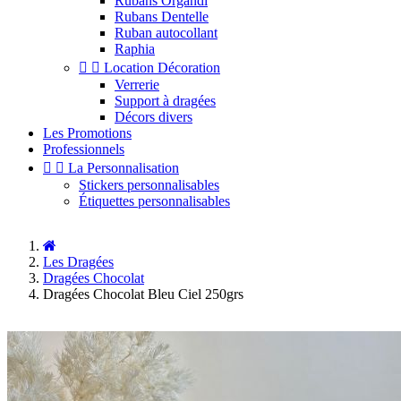
Rubans Organdi
Rubans Dentelle
Ruban autocollant
Raphia


Location Décoration
Verrerie
Support à dragées
Décors divers
Les Promotions
Professionnels


La Personnalisation
Stickers personnalisables
Étiquettes personnalisables
Les Dragées
Dragées Chocolat
Dragées Chocolat Bleu Ciel 250grs