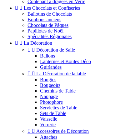
Contenant à dragées en Verre


Les Chocolats et Confiseries
Ballotins de Chocolats
Bonbons anciens
Chocolats de Pâques
Papillotes de Noël
Spécialités Régionales


La Décoration


Décoration de Salle
Ballons
Lanternes et Boules Déco
Guirlandes


La Décoration de la table
Bougies
Bougeoirs
Chemins de Table
Nappage
Photophore
Serviettes de Table
Sets de Table
Vaisselle
Verrerie


Accessoires de Décoration
Attaches