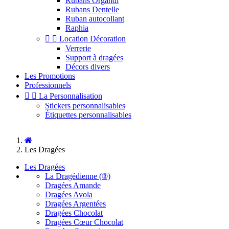
Rubans Organdi
Rubans Dentelle
Ruban autocollant
Raphia


Location Décoration
Verrerie
Support à dragées
Décors divers
Les Promotions
Professionnels


La Personnalisation
Stickers personnalisables
Étiquettes personnalisables
Les Dragées
Les Dragées
La Dragédienne (®)
Dragées Amande
Dragées Avola
Dragées Argentées
Dragées Chocolat
Dragées Cœur Chocolat