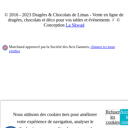
© 2016 - 2023 Dragées & Chocolats de Limas - Vente en ligne de
dragées, chocolats et déco pour vos tables et événements // ©
Conception
La Skwad
Marchand approuvé par la Société des Avis Garantis,
cliquez ici pour
vérifier
.
Acc
Refuser
Nous utilisons des cookies tiers pour améliorer
l
les
votre expérience de navigation, analyser le
coo
cookies