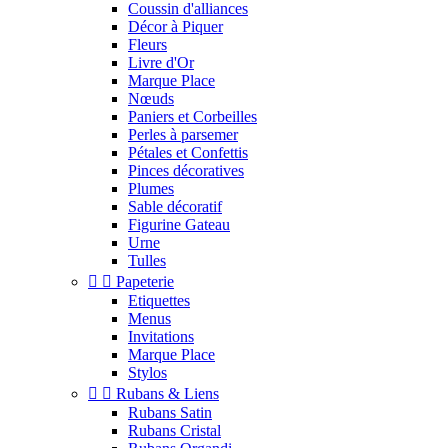
Coussin d'alliances
Décor à Piquer
Fleurs
Livre d'Or
Marque Place
Nœuds
Paniers et Corbeilles
Perles à parsemer
Pétales et Confettis
Pinces décoratives
Plumes
Sable décoratif
Figurine Gateau
Urne
Tulles


Papeterie
Etiquettes
Menus
Invitations
Marque Place
Stylos


Rubans & Liens
Rubans Satin
Rubans Cristal