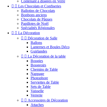
Contenant à dragées en Verre


Les Chocolats et Confiseries
Ballotins de Chocolats
Bonbons anciens
Chocolats de Pâques
Papillotes de Noël
Spécialités Régionales


La Décoration


Décoration de Salle
Ballons
Lanternes et Boules Déco
Guirlandes


La Décoration de la table
Bougies
Bougeoirs
Chemins de Table
Nappage
Photophore
Serviettes de Table
Sets de Table
Vaisselle
Verrerie


Accessoires de Décoration
Attaches