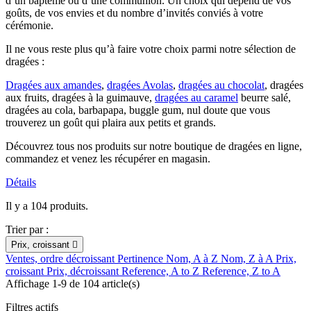
d’un baptême ou d’une communion. Un choix qui dépend de vos
goûts, de vos envies et du nombre d’invités conviés à votre
cérémonie.
Il ne vous reste plus qu’à faire votre choix parmi notre sélection de
dragées :
Dragées aux amandes
,
dragées Avolas
,
dragées au chocolat
, dragées
aux fruits, dragées à la guimauve,
dragées au caramel
beurre salé,
dragées au cola, barbapapa, buggle gum, nul doute que vous
trouverez un goût qui plaira aux petits et grands.
Découvrez tous nos produits sur notre boutique de dragées en ligne,
commandez et venez les récupérer en magasin.
Détails
Il y a 104 produits.
Trier par :
Prix, croissant

Ventes, ordre décroissant
Pertinence
Nom, A à Z
Nom, Z à A
Prix,
croissant
Prix, décroissant
Reference, A to Z
Reference, Z to A
Affichage 1-9 de 104 article(s)
Filtres actifs