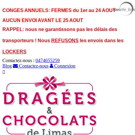
favorite_bor
favorite_bor
favorite_bor
favorite_bor
favorite_bor
favorite_bor
favorite_bor
favorite_bor
favorite_bor
CONGES ANNUELS:
FERMES du 1er au 24 AOUT
AUCUN ENVOI AVANT LE 25 AOUT
RAPPEL: nous ne garantissons pas les délais des
transporteurs ! Nous
REFUSONS
les envois dans les
LOCKERS
Contactez-nous :
0474655259
Blog
Contactez-nous
Connexion
