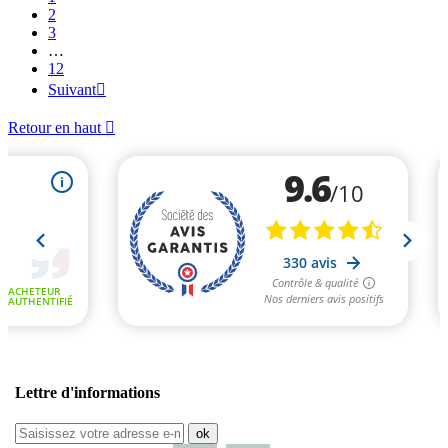
2
3
…
12
Suivant

Retour en haut

Lettre d'informations
ok