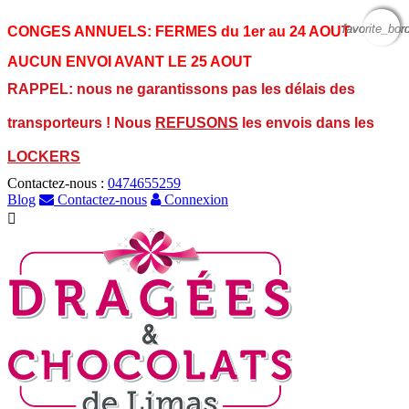
favorite_bor
favorite_bor
favorite_bor
CONGES ANNUELS:
FERMES du 1er au 24 AOUT
AUCUN ENVOI AVANT LE 25 AOUT
RAPPEL: nous ne garantissons pas les délais des
transporteurs ! Nous
REFUSONS
les envois dans les
LOCKERS
Contactez-nous :
0474655259
Blog
Contactez-nous
Connexion
