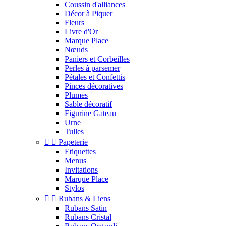
Coussin d'alliances
Décor à Piquer
Fleurs
Livre d'Or
Marque Place
Nœuds
Paniers et Corbeilles
Perles à parsemer
Pétales et Confettis
Pinces décoratives
Plumes
Sable décoratif
Figurine Gateau
Urne
Tulles


Papeterie
Etiquettes
Menus
Invitations
Marque Place
Stylos


Rubans & Liens
Rubans Satin
Rubans Cristal