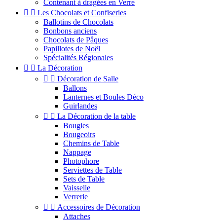
Contenant à dragées en Verre


Les Chocolats et Confiseries
Ballotins de Chocolats
Bonbons anciens
Chocolats de Pâques
Papillotes de Noël
Spécialités Régionales


La Décoration


Décoration de Salle
Ballons
Lanternes et Boules Déco
Guirlandes


La Décoration de la table
Bougies
Bougeoirs
Chemins de Table
Nappage
Photophore
Serviettes de Table
Sets de Table
Vaisselle
Verrerie


Accessoires de Décoration
Attaches