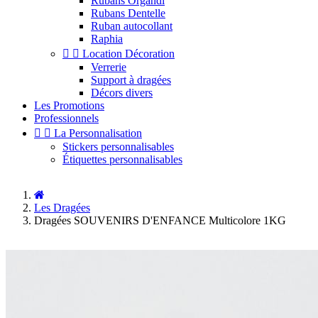
Rubans Organdi
Rubans Dentelle
Ruban autocollant
Raphia


Location Décoration
Verrerie
Support à dragées
Décors divers
Les Promotions
Professionnels


La Personnalisation
Stickers personnalisables
Étiquettes personnalisables
Les Dragées
Dragées SOUVENIRS D'ENFANCE Multicolore 1KG