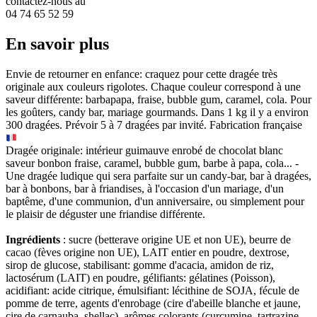
contactez-nous au
04 74 65 52 59
En savoir plus
Envie de retourner en enfance: craquez pour cette dragée très
originale aux couleurs rigolotes. Chaque couleur correspond à une
saveur différente: barbapapa, fraise, bubble gum, caramel, cola. Pour
les goûters, candy bar, mariage gourmands. Dans 1 kg il y a environ
300 dragées. Prévoir 5 à 7 dragées par invité. Fabrication française
Dragée originale: intérieur guimauve enrobé de chocolat blanc
saveur bonbon fraise, caramel, bubble gum, barbe à papa, cola... -
Une dragée ludique qui sera parfaite sur un candy-bar, bar à dragées,
bar à bonbons, bar à friandises, à l'occasion d'un mariage, d'un
baptême, d'une communion, d'un anniversaire, ou simplement pour
le plaisir de déguster une friandise différente.
Ingrédients
: sucre (betterave origine UE et non UE), beurre de
cacao (fèves origine non UE), LAIT entier en poudre, dextrose,
sirop de glucose, stabilisant: gomme d'acacia, amidon de riz,
lactosérum (LAIT) en poudre, gélifiants: gélatines (Poisson),
acidifiant: acide citrique, émulsifiant: lécithine de SOJA, fécule de
pomme de terre, agents d'enrobage (cire d'abeille blanche et jaune,
cire de carnauba, shellac), arômes colorants (curcumine, tartrazine,