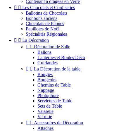
Contenant à dragées en Verre


Les Chocolats et Confiseries
Ballotins de Chocolats
Bonbons anciens
Chocolats de Pâques
Papillotes de Noël
Spécialités Régionales


La Décoration


Décoration de Salle
Ballons
Lanternes et Boules Déco
Guirlandes


La Décoration de la table
Bougies
Bougeoirs
Chemins de Table
Nappage
Photophore
Serviettes de Table
Sets de Table
Vaisselle
Verrerie


Accessoires de Décoration
Attaches