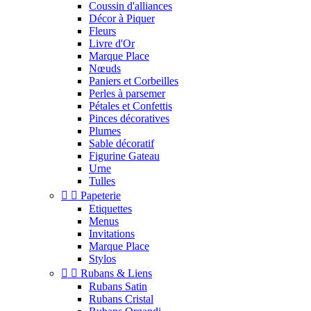
Coussin d'alliances
Décor à Piquer
Fleurs
Livre d'Or
Marque Place
Nœuds
Paniers et Corbeilles
Perles à parsemer
Pétales et Confettis
Pinces décoratives
Plumes
Sable décoratif
Figurine Gateau
Urne
Tulles


Papeterie
Etiquettes
Menus
Invitations
Marque Place
Stylos


Rubans & Liens
Rubans Satin
Rubans Cristal