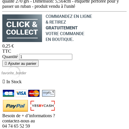
qualité 270 grs - Dimension: 5,5x4cm - étiquette perforée pour y
passer un ruban - produit vendu à l'unité
0,25 €
TTC
Quantité

Ajouter au panier
favorite_border

In Stock
Besoin de + d’informations ?
contactez-nous au
04 74 65 52 59