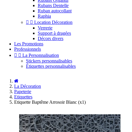
Rubans Organdi
Rubans Dentelle
Ruban autocollant
Raphia


Location Décoration
Verrerie
Support à dragées
Décors divers
Les Promotions
Professionnels


La Personnalisation
Stickers personnalisables
Étiquettes personnalisables
La Décoration
Papeterie
Etiquettes
Etiquette Baptême Arrosoir Blanc (x1)