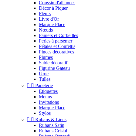
Coussin d'alliances
Décor à Piquer
Fleurs
Livre d'Or
Marque Place
Nœuds
Paniers et Corbeilles
Perles à parsemer
Pétales et Confettis
Pinces décoratives
Plumes
Sable décoratif
Figurine Gateau
Urne
Tulles


Papeterie
Etiquettes
Menus
Invitations
Marque Place
Stylos


Rubans & Liens
Rubans Satin
Rubans Cristal