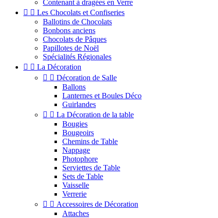
Contenant à dragées en Verre


Les Chocolats et Confiseries
Ballotins de Chocolats
Bonbons anciens
Chocolats de Pâques
Papillotes de Noël
Spécialités Régionales


La Décoration


Décoration de Salle
Ballons
Lanternes et Boules Déco
Guirlandes


La Décoration de la table
Bougies
Bougeoirs
Chemins de Table
Nappage
Photophore
Serviettes de Table
Sets de Table
Vaisselle
Verrerie


Accessoires de Décoration
Attaches