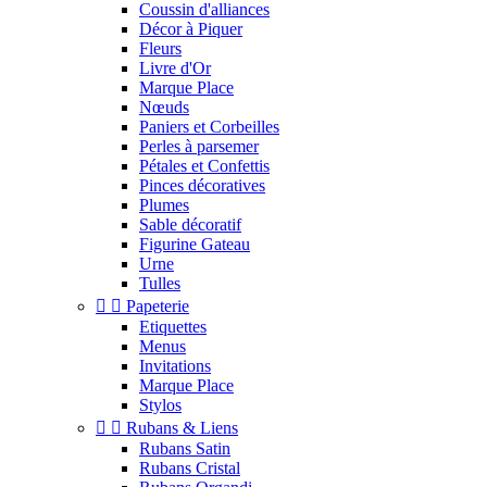
Coussin d'alliances
Décor à Piquer
Fleurs
Livre d'Or
Marque Place
Nœuds
Paniers et Corbeilles
Perles à parsemer
Pétales et Confettis
Pinces décoratives
Plumes
Sable décoratif
Figurine Gateau
Urne
Tulles


Papeterie
Etiquettes
Menus
Invitations
Marque Place
Stylos


Rubans & Liens
Rubans Satin
Rubans Cristal