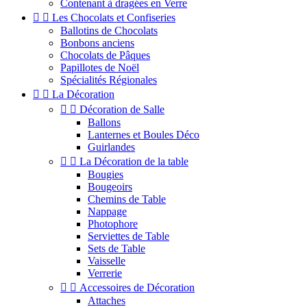
Contenant à dragées en Verre


Les Chocolats et Confiseries
Ballotins de Chocolats
Bonbons anciens
Chocolats de Pâques
Papillotes de Noël
Spécialités Régionales


La Décoration


Décoration de Salle
Ballons
Lanternes et Boules Déco
Guirlandes


La Décoration de la table
Bougies
Bougeoirs
Chemins de Table
Nappage
Photophore
Serviettes de Table
Sets de Table
Vaisselle
Verrerie


Accessoires de Décoration
Attaches