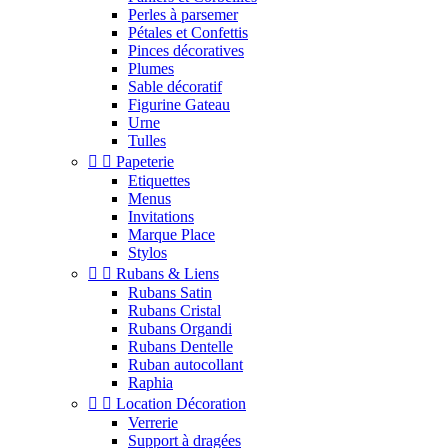
Perles à parsemer
Pétales et Confettis
Pinces décoratives
Plumes
Sable décoratif
Figurine Gateau
Urne
Tulles


Papeterie
Etiquettes
Menus
Invitations
Marque Place
Stylos


Rubans & Liens
Rubans Satin
Rubans Cristal
Rubans Organdi
Rubans Dentelle
Ruban autocollant
Raphia


Location Décoration
Verrerie
Support à dragées