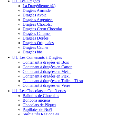


Les Dragées
La Dragédienne (®)
Dragées Amande
Dragées Avola
Dragées Argentées
Dragées Chocolat
Dragées Cœur Chocolat
Dragées Caramel
Dragées Dorées
Dragées Originales
Dragées Cacher
Dragées bio


Les Contenants à Dragées
Contenant à dragées en Bois
Contenant à dragées en Carton
Contenant à dragées en Métal
Contenant à dragées en Plexi
Contenant à dragées en Tulle et Tissu
Contenant à dragées en Verre


Les Chocolats et Confiseries
Ballotins de Chocolats
Bonbons anciens
Chocolats de Pâques
Papillotes de Noël
Spécialités Régionales