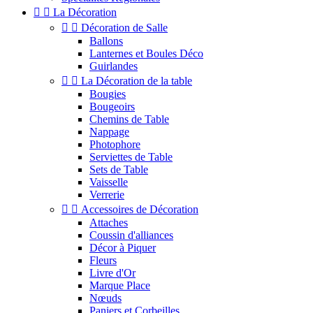


La Décoration


Décoration de Salle
Ballons
Lanternes et Boules Déco
Guirlandes


La Décoration de la table
Bougies
Bougeoirs
Chemins de Table
Nappage
Photophore
Serviettes de Table
Sets de Table
Vaisselle
Verrerie


Accessoires de Décoration
Attaches
Coussin d'alliances
Décor à Piquer
Fleurs
Livre d'Or
Marque Place
Nœuds
Paniers et Corbeilles