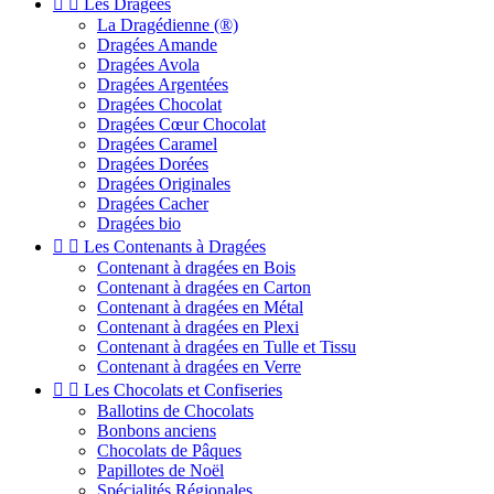


Les Dragées
La Dragédienne (®)
Dragées Amande
Dragées Avola
Dragées Argentées
Dragées Chocolat
Dragées Cœur Chocolat
Dragées Caramel
Dragées Dorées
Dragées Originales
Dragées Cacher
Dragées bio


Les Contenants à Dragées
Contenant à dragées en Bois
Contenant à dragées en Carton
Contenant à dragées en Métal
Contenant à dragées en Plexi
Contenant à dragées en Tulle et Tissu
Contenant à dragées en Verre


Les Chocolats et Confiseries
Ballotins de Chocolats
Bonbons anciens
Chocolats de Pâques
Papillotes de Noël
Spécialités Régionales