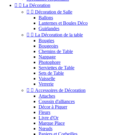


La Décoration


Décoration de Salle
Ballons
Lanternes et Boules Déco
Guirlandes


La Décoration de la table
Bougies
Bougeoirs
Chemins de Table
Nappage
Photophore
Serviettes de Table
Sets de Table
Vaisselle
Verrerie


Accessoires de Décoration
Attaches
Coussin d'alliances
Décor à Piquer
Fleurs
Livre d'Or
Marque Place
Nœuds
Paniers et Corbeilles