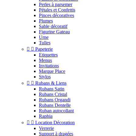
Perles à parsemer
Pétales et Confettis
Pinces décoratives
Plumes
Sable décoratif
Figurine Gateau
Urne
Tulles


Papeterie
Etiquettes
Menus
Invitations
Marque Place
Stylos


Rubans & Liens
Rubans Satin
Rubans Cristal
Rubans Organdi
Rubans Dentelle
Ruban autocollant
Raphia


Location Décoration
Verrerie
Support à dragées