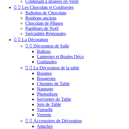
Contenant à dragées en Verre


Les Chocolats et Confiseries
Ballotins de Chocolats
Bonbons anciens
Chocolats de Pâques
Papillotes de Noël
Spécialités Régionales


La Décoration


Décoration de Salle
Ballons
Lanternes et Boules Déco
Guirlandes


La Décoration de la table
Bougies
Bougeoirs
Chemins de Table
Nappage
Photophore
Serviettes de Table
Sets de Table
Vaisselle
Verrerie


Accessoires de Décoration
Attaches