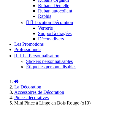
Rubans Organdi
Rubans Dentelle
Ruban autocollant
Raphia


Location Décoration
Verrerie
Support à dragées
Décors divers
Les Promotions
Professionnels


La Personnalisation
Stickers personnalisables
Étiquettes personnalisables
La Décoration
Accessoires de Décoration
Pinces décoratives
Mini Pince à Linge en Bois Rouge (x10)