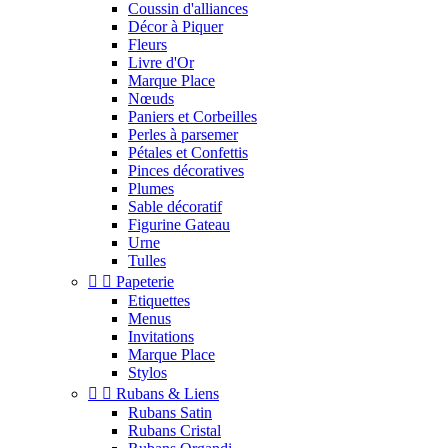
Coussin d'alliances
Décor à Piquer
Fleurs
Livre d'Or
Marque Place
Nœuds
Paniers et Corbeilles
Perles à parsemer
Pétales et Confettis
Pinces décoratives
Plumes
Sable décoratif
Figurine Gateau
Urne
Tulles


Papeterie
Etiquettes
Menus
Invitations
Marque Place
Stylos


Rubans & Liens
Rubans Satin
Rubans Cristal