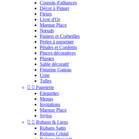
Coussin d'alliances
Décor à Piquer
Fleurs
Livre d'Or
Marque Place
Nœuds
Paniers et Corbeilles
Perles à parsemer
Pétales et Confettis
Pinces décoratives
Plumes
Sable décoratif
Figurine Gateau
Urne
Tulles


Papeterie
Etiquettes
Menus
Invitations
Marque Place
Stylos


Rubans & Liens
Rubans Satin
Rubans Cristal