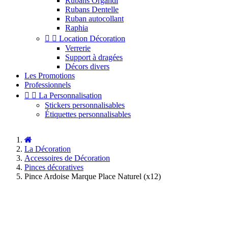
Rubans Organdi
Rubans Dentelle
Ruban autocollant
Raphia


Location Décoration
Verrerie
Support à dragées
Décors divers
Les Promotions
Professionnels


La Personnalisation
Stickers personnalisables
Étiquettes personnalisables
La Décoration
Accessoires de Décoration
Pinces décoratives
Pince Ardoise Marque Place Naturel (x12)