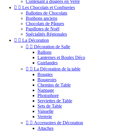
Contenant à dragées en Verre


Les Chocolats et Confiseries
Ballotins de Chocolats
Bonbons anciens
Chocolats de Pâques
Papillotes de Noël
Spécialités Régionales


La Décoration


Décoration de Salle
Ballons
Lanternes et Boules Déco
Guirlandes


La Décoration de la table
Bougies
Bougeoirs
Chemins de Table
Nappage
Photophore
Serviettes de Table
Sets de Table
Vaisselle
Verrerie


Accessoires de Décoration
Attaches