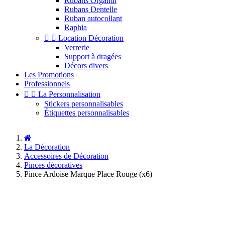
Rubans Organdi
Rubans Dentelle
Ruban autocollant
Raphia


Location Décoration
Verrerie
Support à dragées
Décors divers
Les Promotions
Professionnels


La Personnalisation
Stickers personnalisables
Étiquettes personnalisables
La Décoration
Accessoires de Décoration
Pinces décoratives
Pince Ardoise Marque Place Rouge (x6)