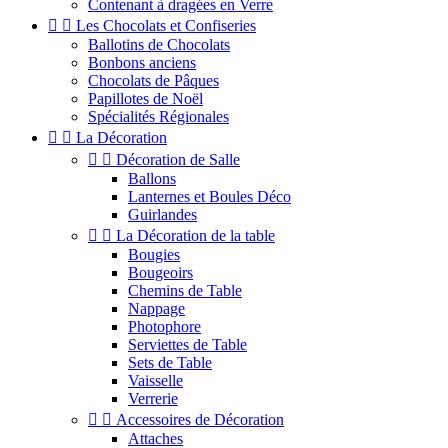
Contenant à dragées en Verre


Les Chocolats et Confiseries
Ballotins de Chocolats
Bonbons anciens
Chocolats de Pâques
Papillotes de Noël
Spécialités Régionales


La Décoration


Décoration de Salle
Ballons
Lanternes et Boules Déco
Guirlandes


La Décoration de la table
Bougies
Bougeoirs
Chemins de Table
Nappage
Photophore
Serviettes de Table
Sets de Table
Vaisselle
Verrerie


Accessoires de Décoration
Attaches