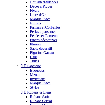
Coussin d'alliances
Décor à Piquer
Fleurs
Livre d'Or
Marque Place
Nœuds
Paniers et Corbeilles
Perles à parsemer
Pétales et Confettis
Pinces décoratives
Plumes
Sable décoratif
Figurine Gateau
Urne
Tulles


Papeterie
Etiquettes
Menus
Invitations
Marque Place
Stylos


Rubans & Liens
Rubans Satin
Rubans Cristal