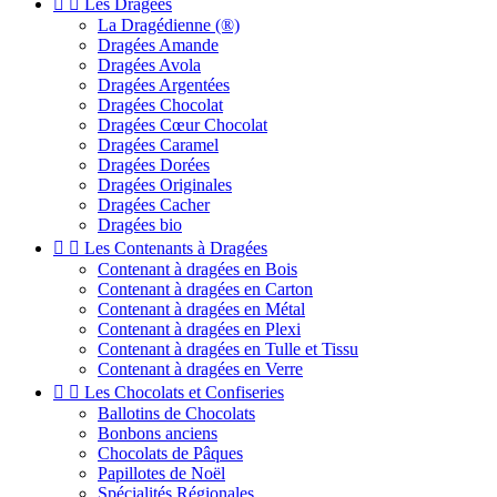


Les Dragées
La Dragédienne (®)
Dragées Amande
Dragées Avola
Dragées Argentées
Dragées Chocolat
Dragées Cœur Chocolat
Dragées Caramel
Dragées Dorées
Dragées Originales
Dragées Cacher
Dragées bio


Les Contenants à Dragées
Contenant à dragées en Bois
Contenant à dragées en Carton
Contenant à dragées en Métal
Contenant à dragées en Plexi
Contenant à dragées en Tulle et Tissu
Contenant à dragées en Verre


Les Chocolats et Confiseries
Ballotins de Chocolats
Bonbons anciens
Chocolats de Pâques
Papillotes de Noël
Spécialités Régionales