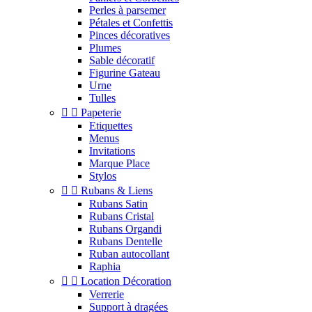
Perles à parsemer
Pétales et Confettis
Pinces décoratives
Plumes
Sable décoratif
Figurine Gateau
Urne
Tulles


Papeterie
Etiquettes
Menus
Invitations
Marque Place
Stylos


Rubans & Liens
Rubans Satin
Rubans Cristal
Rubans Organdi
Rubans Dentelle
Ruban autocollant
Raphia


Location Décoration
Verrerie
Support à dragées