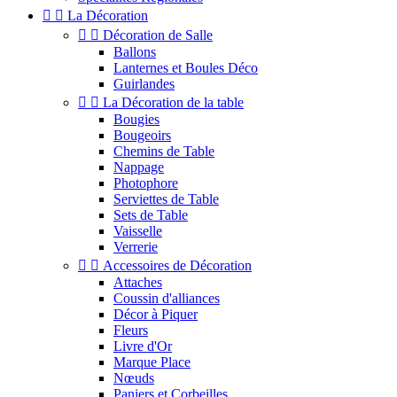


La Décoration


Décoration de Salle
Ballons
Lanternes et Boules Déco
Guirlandes


La Décoration de la table
Bougies
Bougeoirs
Chemins de Table
Nappage
Photophore
Serviettes de Table
Sets de Table
Vaisselle
Verrerie


Accessoires de Décoration
Attaches
Coussin d'alliances
Décor à Piquer
Fleurs
Livre d'Or
Marque Place
Nœuds
Paniers et Corbeilles