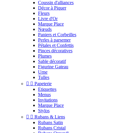
Coussin d'alliances
Décor à Piquer
Fleurs
Livre d'Or
Marque Place
Nœuds
Paniers et Corbeilles
Perles à parsemer
Pétales et Confettis
Pinces décoratives
Plumes
Sable décoratif
Figurine Gateau
Urne
Tulles


Papeterie
Etiquettes
Menus
Invitations
Marque Place
Stylos


Rubans & Liens
Rubans Satin
Rubans Cristal