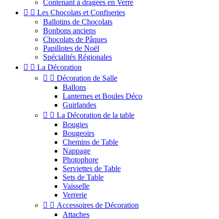
Contenant à dragées en Verre


Les Chocolats et Confiseries
Ballotins de Chocolats
Bonbons anciens
Chocolats de Pâques
Papillotes de Noël
Spécialités Régionales


La Décoration


Décoration de Salle
Ballons
Lanternes et Boules Déco
Guirlandes


La Décoration de la table
Bougies
Bougeoirs
Chemins de Table
Nappage
Photophore
Serviettes de Table
Sets de Table
Vaisselle
Verrerie


Accessoires de Décoration
Attaches