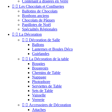
Contenant à dragées en Verre


Les Chocolats et Confiseries
Ballotins de Chocolats
Bonbons anciens
Chocolats de Pâques
Papillotes de Noël
Spécialités Régionales


La Décoration


Décoration de Salle
Ballons
Lanternes et Boules Déco
Guirlandes


La Décoration de la table
Bougies
Bougeoirs
Chemins de Table
Nappage
Photophore
Serviettes de Table
Sets de Table
Vaisselle
Verrerie


Accessoires de Décoration
Attaches