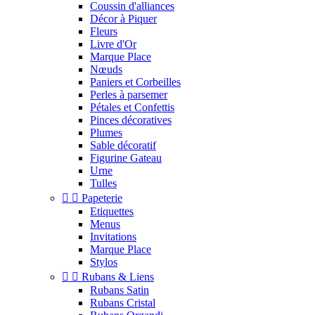
Coussin d'alliances
Décor à Piquer
Fleurs
Livre d'Or
Marque Place
Nœuds
Paniers et Corbeilles
Perles à parsemer
Pétales et Confettis
Pinces décoratives
Plumes
Sable décoratif
Figurine Gateau
Urne
Tulles


Papeterie
Etiquettes
Menus
Invitations
Marque Place
Stylos


Rubans & Liens
Rubans Satin
Rubans Cristal