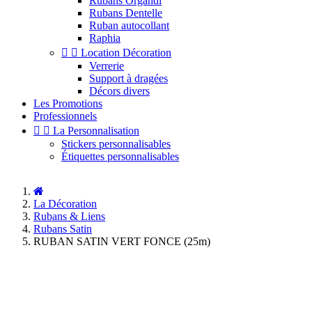
Rubans Organdi
Rubans Dentelle
Ruban autocollant
Raphia


Location Décoration
Verrerie
Support à dragées
Décors divers
Les Promotions
Professionnels


La Personnalisation
Stickers personnalisables
Étiquettes personnalisables
La Décoration
Rubans & Liens
Rubans Satin
RUBAN SATIN VERT FONCE (25m)