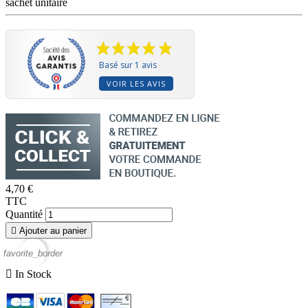
sachet unitaire
Basé sur 1 avis
VOIR LES AVIS
4,70 €
TTC
Quantité

Ajouter au panier
favorite_border

In Stock