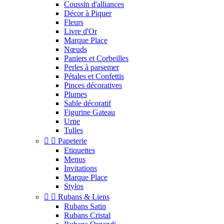
Coussin d'alliances
Décor à Piquer
Fleurs
Livre d'Or
Marque Place
Nœuds
Paniers et Corbeilles
Perles à parsemer
Pétales et Confettis
Pinces décoratives
Plumes
Sable décoratif
Figurine Gateau
Urne
Tulles


Papeterie
Etiquettes
Menus
Invitations
Marque Place
Stylos


Rubans & Liens
Rubans Satin
Rubans Cristal