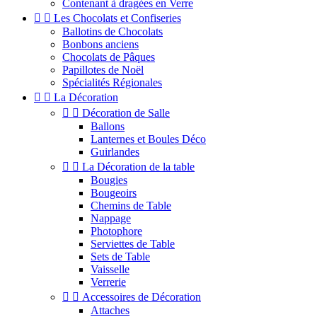
Contenant à dragées en Verre


Les Chocolats et Confiseries
Ballotins de Chocolats
Bonbons anciens
Chocolats de Pâques
Papillotes de Noël
Spécialités Régionales


La Décoration


Décoration de Salle
Ballons
Lanternes et Boules Déco
Guirlandes


La Décoration de la table
Bougies
Bougeoirs
Chemins de Table
Nappage
Photophore
Serviettes de Table
Sets de Table
Vaisselle
Verrerie


Accessoires de Décoration
Attaches