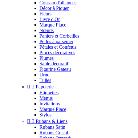
Coussin d'alliances
Décor à Piquer
Fleurs
Livre d'Or
Marque Place
Nœuds
Paniers et Corbeilles
Perles à parsemer
Pétales et Confettis
Pinces décoratives
Plumes
Sable décoratif
Figurine Gateau
Urne
Tulles


Papeterie
Etiquettes
Menus
Invitations
Marque Place
Stylos


Rubans & Liens
Rubans Satin
Rubans Cristal