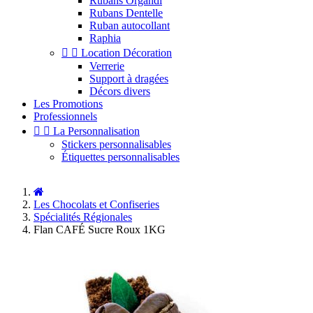
Rubans Organdi
Rubans Dentelle
Ruban autocollant
Raphia


Location Décoration
Verrerie
Support à dragées
Décors divers
Les Promotions
Professionnels


La Personnalisation
Stickers personnalisables
Étiquettes personnalisables
Les Chocolats et Confiseries
Spécialités Régionales
Flan CAFÉ Sucre Roux 1KG