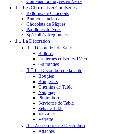
Contenant à dragées en Verre


Les Chocolats et Confiseries
Ballotins de Chocolats
Bonbons anciens
Chocolats de Pâques
Papillotes de Noël
Spécialités Régionales


La Décoration


Décoration de Salle
Ballons
Lanternes et Boules Déco
Guirlandes


La Décoration de la table
Bougies
Bougeoirs
Chemins de Table
Nappage
Photophore
Serviettes de Table
Sets de Table
Vaisselle
Verrerie


Accessoires de Décoration
Attaches