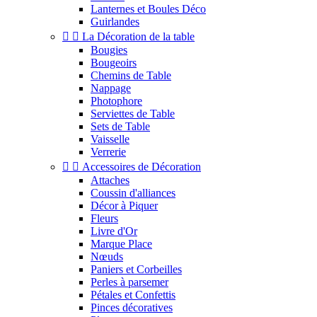
Lanternes et Boules Déco
Guirlandes


La Décoration de la table
Bougies
Bougeoirs
Chemins de Table
Nappage
Photophore
Serviettes de Table
Sets de Table
Vaisselle
Verrerie


Accessoires de Décoration
Attaches
Coussin d'alliances
Décor à Piquer
Fleurs
Livre d'Or
Marque Place
Nœuds
Paniers et Corbeilles
Perles à parsemer
Pétales et Confettis
Pinces décoratives