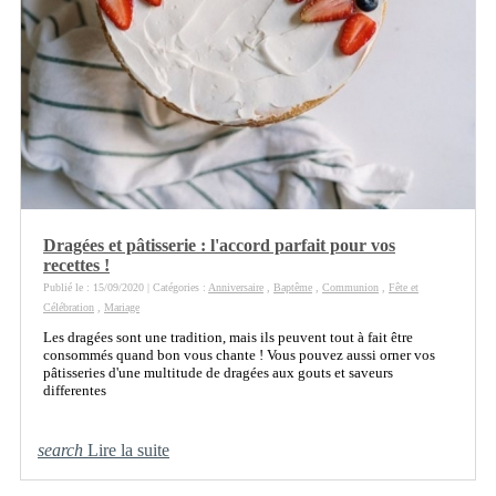
Dragées et pâtisserie : l'accord parfait pour vos
recettes !
Publié le : 15/09/2020 | Catégories :
Anniversaire
,
Baptême
,
Communion
,
Fête et
Célébration
,
Mariage
Les dragées sont une tradition, mais ils peuvent tout à fait être
consommés quand bon vous chante ! Vous pouvez aussi orner vos
pâtisseries d'une multitude de dragées aux gouts et saveurs
differentes
search
Lire la suite