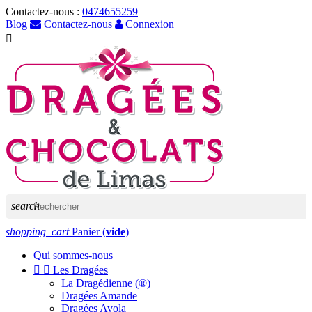
Contactez-nous :
0474655259
Blog
Contactez-nous
Connexion

search
shopping_cart
Panier
(
vide
)
Qui sommes-nous


Les Dragées
La Dragédienne (®)
Dragées Amande
Dragées Avola