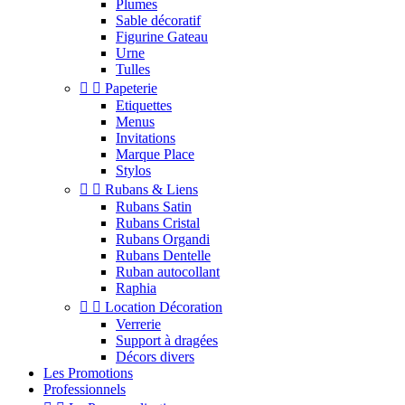
Plumes
Sable décoratif
Figurine Gateau
Urne
Tulles


Papeterie
Etiquettes
Menus
Invitations
Marque Place
Stylos


Rubans & Liens
Rubans Satin
Rubans Cristal
Rubans Organdi
Rubans Dentelle
Ruban autocollant
Raphia


Location Décoration
Verrerie
Support à dragées
Décors divers
Les Promotions
Professionnels