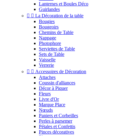
Lanternes et Boules Déco
Guirlandes


La Décoration de la table
Bougies
Bougeoirs
Chemins de Table
Nappage
Photophore
Serviettes de Table
Sets de Table
Vaisselle
Verrerie


Accessoires de Décoration
Attaches
Coussin d'alliances
Décor à Piquer
Fleurs
Livre d'Or
Marque Place
Nœuds
Paniers et Corbeilles
Perles à parsemer
Pétales et Confettis
Pinces décoratives