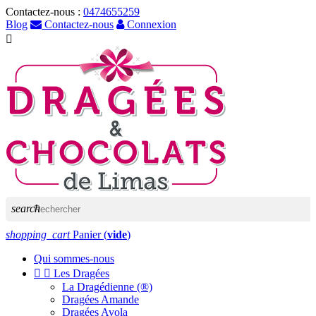
Contactez-nous :
0474655259
Blog
Contactez-nous
Connexion

search
shopping_cart
Panier
(
vide
)
Qui sommes-nous


Les Dragées
La Dragédienne (®)
Dragées Amande
Dragées Avola