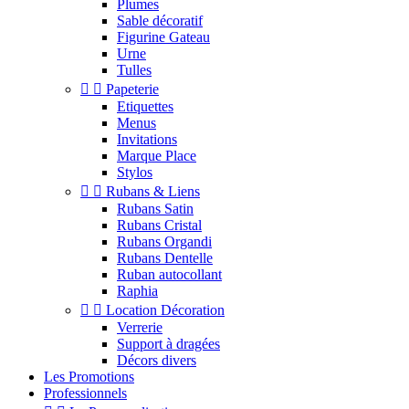
Plumes
Sable décoratif
Figurine Gateau
Urne
Tulles


Papeterie
Etiquettes
Menus
Invitations
Marque Place
Stylos


Rubans & Liens
Rubans Satin
Rubans Cristal
Rubans Organdi
Rubans Dentelle
Ruban autocollant
Raphia


Location Décoration
Verrerie
Support à dragées
Décors divers
Les Promotions
Professionnels