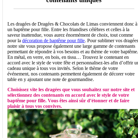
Les dragées de Dragées & Chocolats de Limas conviennent donc à
un baptême pour fille. Entre les friandises célèbres et celles à la
saveur inattendue, vous aurez énormément de choix, tout comme
pour la
décoration de baptême pour fille
. Pour sublimer vos dragées
notre site vous propose également une large gamme de contenants
permettant de répondre à vos besoins et au thème de votre baptême
En métal, en verre, en bois, en tissu… Trouvez le contenant en
accord avec le style de votre fête et personnalisez-les afin d’offrir u
cadeau unique à tous vos invités. Selon le thème de votre
événement, nos contenants permettent également de décorer votre
table en y ajoutant une note de gourmandise.
Choisissez vite les dragées que vous souhaitez sur notre site et
sélectionnez des contenants en accord avec le style de votre
baptême pour fille. Vous êtes ainsi sûr d’étonner et de faire
plaisir à tous vos convives.