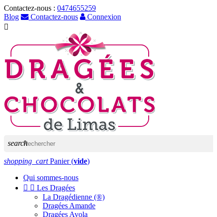
Contactez-nous :
0474655259
Blog
Contactez-nous
Connexion

search
shopping_cart
Panier
(
vide
)
Qui sommes-nous


Les Dragées
La Dragédienne (®)
Dragées Amande
Dragées Avola