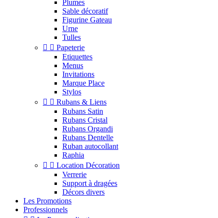
Plumes
Sable décoratif
Figurine Gateau
Urne
Tulles


Papeterie
Etiquettes
Menus
Invitations
Marque Place
Stylos


Rubans & Liens
Rubans Satin
Rubans Cristal
Rubans Organdi
Rubans Dentelle
Ruban autocollant
Raphia


Location Décoration
Verrerie
Support à dragées
Décors divers
Les Promotions
Professionnels