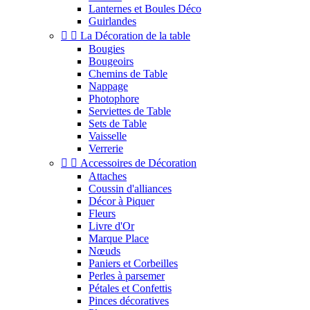
Lanternes et Boules Déco
Guirlandes


La Décoration de la table
Bougies
Bougeoirs
Chemins de Table
Nappage
Photophore
Serviettes de Table
Sets de Table
Vaisselle
Verrerie


Accessoires de Décoration
Attaches
Coussin d'alliances
Décor à Piquer
Fleurs
Livre d'Or
Marque Place
Nœuds
Paniers et Corbeilles
Perles à parsemer
Pétales et Confettis
Pinces décoratives