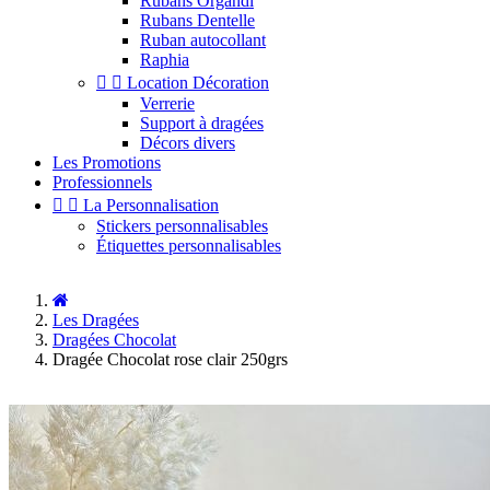
Rubans Organdi
Rubans Dentelle
Ruban autocollant
Raphia


Location Décoration
Verrerie
Support à dragées
Décors divers
Les Promotions
Professionnels


La Personnalisation
Stickers personnalisables
Étiquettes personnalisables
Les Dragées
Dragées Chocolat
Dragée Chocolat rose clair 250grs