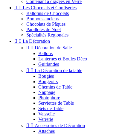
Contenant à dragées en Verre


Les Chocolats et Confiseries
Ballotins de Chocolats
Bonbons anciens
Chocolats de Pâques
Papillotes de Noël
Spécialités Régionales


La Décoration


Décoration de Salle
Ballons
Lanternes et Boules Déco
Guirlandes


La Décoration de la table
Bougies
Bougeoirs
Chemins de Table
Nappage
Photophore
Serviettes de Table
Sets de Table
Vaisselle
Verrerie


Accessoires de Décoration
Attaches