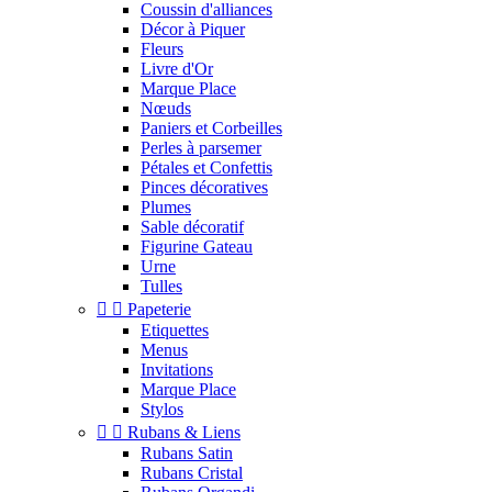
Coussin d'alliances
Décor à Piquer
Fleurs
Livre d'Or
Marque Place
Nœuds
Paniers et Corbeilles
Perles à parsemer
Pétales et Confettis
Pinces décoratives
Plumes
Sable décoratif
Figurine Gateau
Urne
Tulles


Papeterie
Etiquettes
Menus
Invitations
Marque Place
Stylos


Rubans & Liens
Rubans Satin
Rubans Cristal