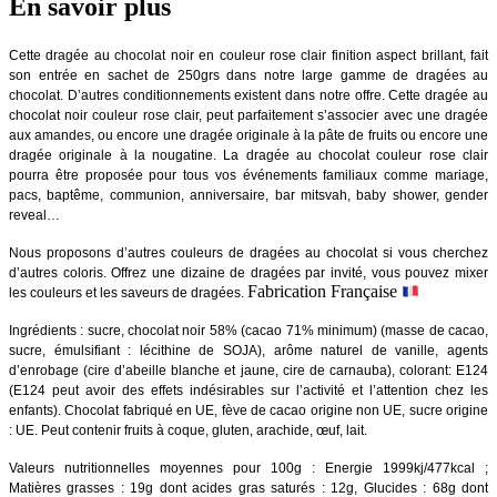
En savoir plus
Cette dragée au chocolat noir en couleur rose clair finition aspect brillant, fait
son entrée en sachet de 250grs dans notre large gamme de dragées au
chocolat. D’autres conditionnements existent dans notre offre. Cette dragée au
chocolat noir couleur rose clair, peut parfaitement s’associer avec une dragée
aux amandes, ou encore une dragée originale à la pâte de fruits ou encore une
dragée originale à la nougatine. La dragée au chocolat couleur rose clair
pourra être proposée pour tous vos événements familiaux comme mariage,
pacs, baptême, communion, anniversaire, bar mitsvah, baby shower, gender
reveal…
Nous proposons d’autres couleurs de dragées au chocolat si vous cherchez
d’autres coloris. Offrez une dizaine de dragées par invité, vous pouvez mixer
Fabrication Française
les couleurs et les saveurs de dragées.
Ingrédients : sucre, chocolat noir 58% (cacao 71% minimum) (masse de cacao,
sucre, émulsifiant : lécithine de SOJA), arôme naturel de vanille, agents
d’enrobage (cire d’abeille blanche et jaune, cire de carnauba), colorant: E124
(E124 peut avoir des effets indésirables sur l’activité et l’attention chez les
enfants). Chocolat fabriqué en UE, fève de cacao origine non UE, sucre origine
: UE. Peut contenir fruits à coque, gluten, arachide, œuf, lait.
Valeurs nutritionnelles moyennes pour 100g : Energie 1999kj/477kcal ;
Matières grasses : 19g dont acides gras saturés : 12g, Glucides : 68g dont