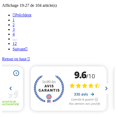
Affichage 19-27 de 104 article(s)

Précédent
1
2
3
4
…
12
Suivant

Retour en haut
