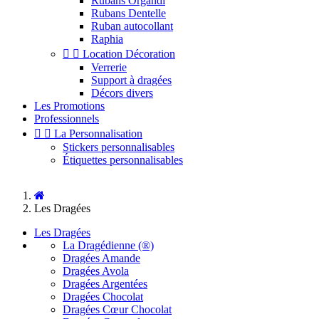
Rubans Organdi
Rubans Dentelle
Ruban autocollant
Raphia


Location Décoration
Verrerie
Support à dragées
Décors divers
Les Promotions
Professionnels


La Personnalisation
Stickers personnalisables
Étiquettes personnalisables
Les Dragées
Les Dragées
La Dragédienne (®)
Dragées Amande
Dragées Avola
Dragées Argentées
Dragées Chocolat
Dragées Cœur Chocolat