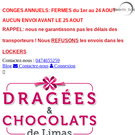
favorite_bor
favorite_bor
favorite_bor
favorite_bor
favorite_bor
favorite_bor
favorite_bor
favorite_bor
favorite_bor
CONGES ANNUELS:
FERMES du 1er au 24 AOUT
AUCUN ENVOI AVANT LE 25 AOUT
RAPPEL: nous ne garantissons pas les délais des
transporteurs ! Nous
REFUSONS
les envois dans les
LOCKERS
Contactez-nous :
0474655259
Blog
Contactez-nous
Connexion
