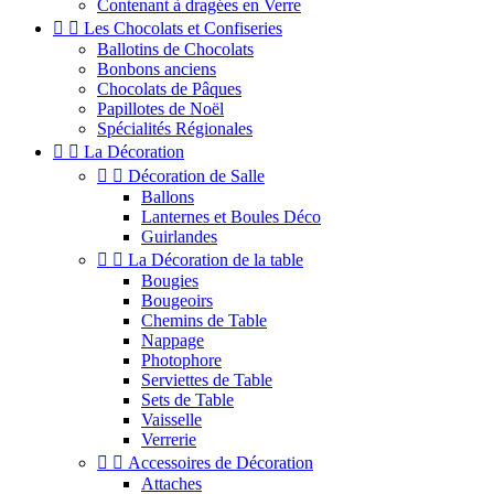
Contenant à dragées en Verre


Les Chocolats et Confiseries
Ballotins de Chocolats
Bonbons anciens
Chocolats de Pâques
Papillotes de Noël
Spécialités Régionales


La Décoration


Décoration de Salle
Ballons
Lanternes et Boules Déco
Guirlandes


La Décoration de la table
Bougies
Bougeoirs
Chemins de Table
Nappage
Photophore
Serviettes de Table
Sets de Table
Vaisselle
Verrerie


Accessoires de Décoration
Attaches