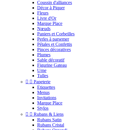
Coussin d'alliances
Décor à Piquer
Fleurs
Livre d'Or
Marque Place
Nœuds
Paniers et Corbeilles
Perles à parsemer
Pétales et Confettis
Pinces décoratives
Plumes
Sable décoratif
Figurine Gateau
Urne
Tulles


Papeterie
Etiquettes
Menus
Invitations
Marque Place
Stylos


Rubans & Liens
Rubans Satin
Rubans Cristal