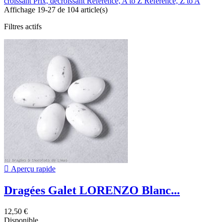
croissant
Prix, décroissant
Reference, A to Z
Reference, Z to A
Affichage 19-27 de 104 article(s)
Filtres actifs

Aperçu rapide
Dragées Galet LORENZO Blanc...
12,50 €
Disponible