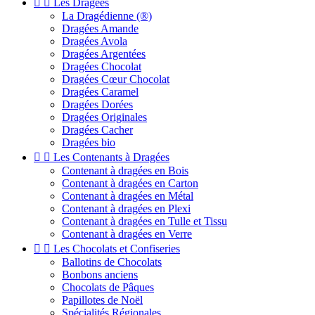


Les Dragées
La Dragédienne (®)
Dragées Amande
Dragées Avola
Dragées Argentées
Dragées Chocolat
Dragées Cœur Chocolat
Dragées Caramel
Dragées Dorées
Dragées Originales
Dragées Cacher
Dragées bio


Les Contenants à Dragées
Contenant à dragées en Bois
Contenant à dragées en Carton
Contenant à dragées en Métal
Contenant à dragées en Plexi
Contenant à dragées en Tulle et Tissu
Contenant à dragées en Verre


Les Chocolats et Confiseries
Ballotins de Chocolats
Bonbons anciens
Chocolats de Pâques
Papillotes de Noël
Spécialités Régionales