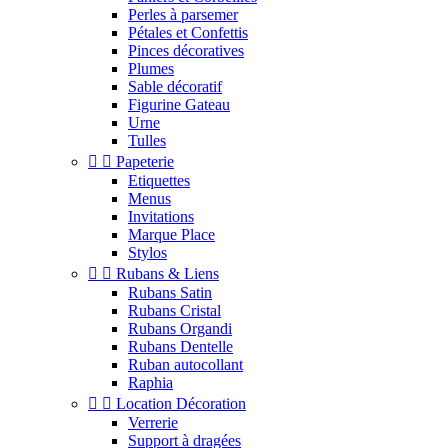
Perles à parsemer
Pétales et Confettis
Pinces décoratives
Plumes
Sable décoratif
Figurine Gateau
Urne
Tulles


Papeterie
Etiquettes
Menus
Invitations
Marque Place
Stylos


Rubans & Liens
Rubans Satin
Rubans Cristal
Rubans Organdi
Rubans Dentelle
Ruban autocollant
Raphia


Location Décoration
Verrerie
Support à dragées