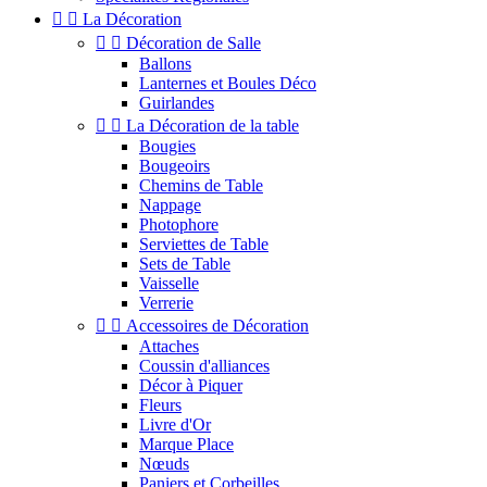


La Décoration


Décoration de Salle
Ballons
Lanternes et Boules Déco
Guirlandes


La Décoration de la table
Bougies
Bougeoirs
Chemins de Table
Nappage
Photophore
Serviettes de Table
Sets de Table
Vaisselle
Verrerie


Accessoires de Décoration
Attaches
Coussin d'alliances
Décor à Piquer
Fleurs
Livre d'Or
Marque Place
Nœuds
Paniers et Corbeilles