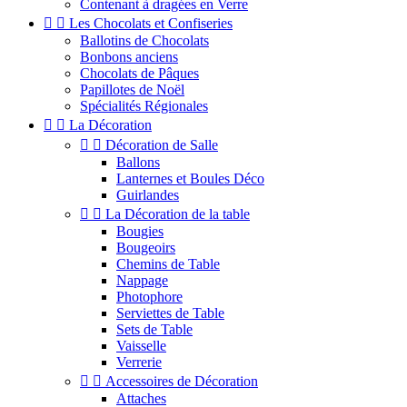
Contenant à dragées en Verre


Les Chocolats et Confiseries
Ballotins de Chocolats
Bonbons anciens
Chocolats de Pâques
Papillotes de Noël
Spécialités Régionales


La Décoration


Décoration de Salle
Ballons
Lanternes et Boules Déco
Guirlandes


La Décoration de la table
Bougies
Bougeoirs
Chemins de Table
Nappage
Photophore
Serviettes de Table
Sets de Table
Vaisselle
Verrerie


Accessoires de Décoration
Attaches