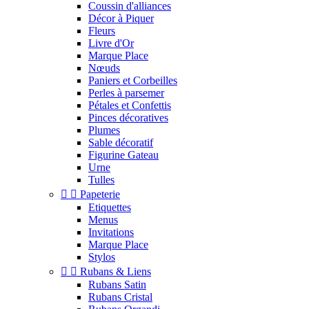
Coussin d'alliances
Décor à Piquer
Fleurs
Livre d'Or
Marque Place
Nœuds
Paniers et Corbeilles
Perles à parsemer
Pétales et Confettis
Pinces décoratives
Plumes
Sable décoratif
Figurine Gateau
Urne
Tulles


Papeterie
Etiquettes
Menus
Invitations
Marque Place
Stylos


Rubans & Liens
Rubans Satin
Rubans Cristal