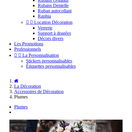
Rubans Organdi
Rubans Dentelle
Ruban autocollant
Raphia


Location Décoration
Verrerie
Support à dragées
Décors divers
Les Promotions
Professionnels


La Personnalisation
Stickers personnalisables
Étiquettes personnalisables
La Décoration
Accessoires de Décoration
Plumes
Plumes